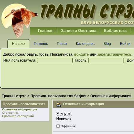
Главная
Записки Охотника
Библиотека
Начало
Помощь
Поиск
Календарь
Blog
Войти
Добро пожаловать,
Гость
. Пожалуйста,
войдите
или
зарегистрируйтесь
.
Имя пользователя:
Пароль:
Трапны стрэл
>
Профиль пользователя Serjant
>
Основная информация
Профиль пользователя
Основная информация
Основная информация
Статистика
Serjant 
Просмотр сообщений
Новичок
Оффлайн