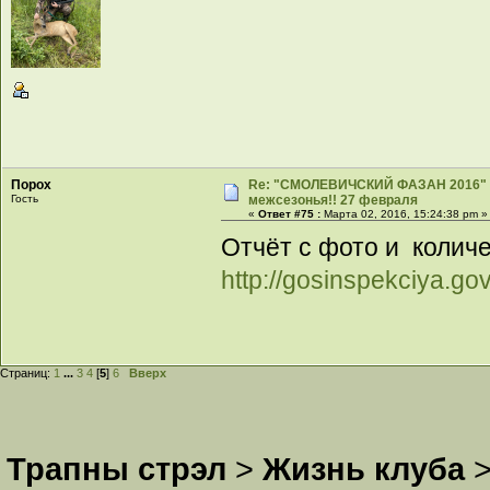
Порох
Re: "СМОЛЕВИЧСКИЙ ФАЗАН 2016" -
Гость
межсезонья!! 27 февраля
«
Ответ #75 :
Марта 02, 2016, 15:24:38 pm »
Отчёт с фото и колич
http://gosinspekciya.go
Страниц:
1
...
3
4
[
5
]
6
Вверх
Трапны стрэл
>
Жизнь клуба