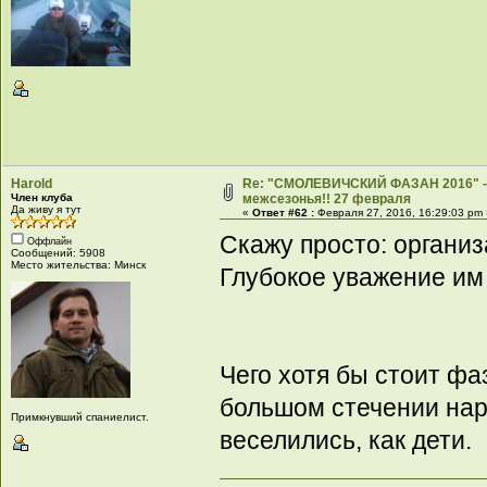
Harold
Re: "СМОЛЕВИЧСКИЙ ФАЗАН 2016" -
Член клуба
межсезонья!! 27 февраля
Да живу я тут
«
Ответ #62 :
Февраля 27, 2016, 16:29:03 pm
Скажу просто: органи
Оффлайн
Сообщений: 5908
Место жительства: Минск
Глубокое уважение им
Чего хотя бы стоит фа
большом стечении наро
Примкнувший спаниелист.
веселились, как дети.