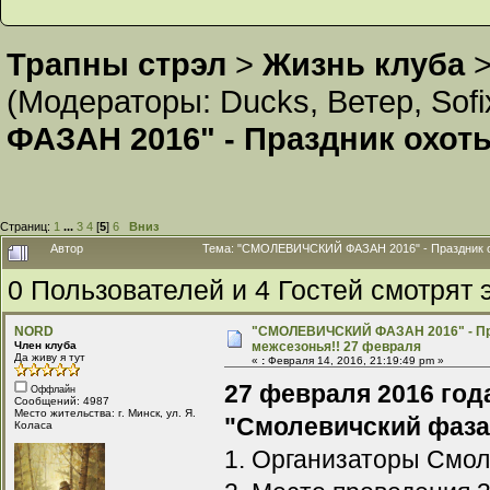
Трапны стрэл
>
Жизнь клуба
(Модераторы:
Ducks
,
Ветер
,
Sofi
ФАЗАН 2016" - Праздник охот
Страниц:
1
...
3
4
[
5
]
6
Вниз
Автор
Тема: "СМОЛЕВИЧСКИЙ ФАЗАН 2016" - Праздник ох
0 Пользователей и 4 Гостей смотрят э
NORD
"СМОЛЕВИЧСКИЙ ФАЗАН 2016" - Пр
Член клуба
межсезонья!! 27 февраля
Да живу я тут
«
:
Февраля 14, 2016, 21:19:49 pm »
27 февраля 2016 год
Оффлайн
Сообщений: 4987
Место жительства: г. Минск, ул. Я.
"Смолевичский фаза
Коласа
1. Организаторы Смо