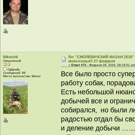
Nikosvik
Re: "СМОЛЕВИЧСКИЙ ФАЗАН 2016" -
Смышленый
межсезонья!! 27 февраля
«
Ответ #71 :
Февраля 29, 2016, 09:19:51 am
Оффлайн
Все было просто супе
Сообщений: 88
Место жительства: Минск
работу собак, порадов
Есть небольшой нюанс
добычей все и огранич
собирался, но были л
радостью отдал бы сво
и деление добычи …… 