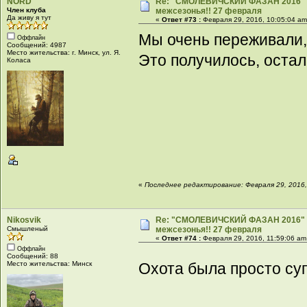
NORD
Re: "СМОЛЕВИЧСКИЙ ФАЗАН 2016" -
Член клуба
межсезонья!! 27 февраля
Да живу я тут
«
Ответ #73 :
Февраля 29, 2016, 10:05:04 am
Мы очень переживали, 
Оффлайн
Сообщений: 4987
Место жительства: г. Минск, ул. Я.
Это получилось, оста
Коласа
«
Последнее редактирование: Февраля 29, 2016
Nikosvik
Re: "СМОЛЕВИЧСКИЙ ФАЗАН 2016" -
Смышленый
межсезонья!! 27 февраля
«
Ответ #74 :
Февраля 29, 2016, 11:59:06 am
Оффлайн
Сообщений: 88
Место жительства: Минск
Охота была просто супе