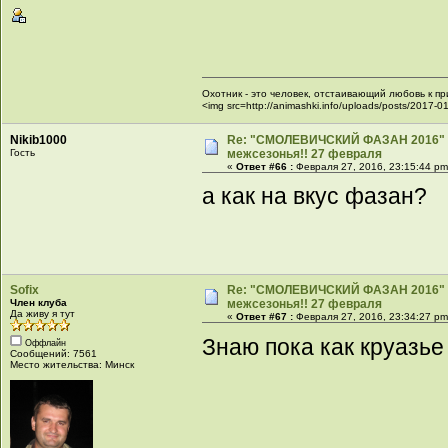
Охотник - это человек, отстаивающий любовь к пр
<img src=http://animashki.info/uploads/posts/201
Nikib1000
Re: "СМОЛЕВИЧСКИЙ ФАЗАН 2016" -
Гость
межсезонья!! 27 февраля
«
Ответ #66 :
Февраля 27, 2016, 23:15:44 pm
а как на вкус фазан?
Sofix
Re: "СМОЛЕВИЧСКИЙ ФАЗАН 2016" -
Член клуба
межсезонья!! 27 февраля
Да живу я тут
«
Ответ #67 :
Февраля 27, 2016, 23:34:27 pm
Знаю пока как круазье
Оффлайн
Сообщений: 7561
Место жительства: Минск