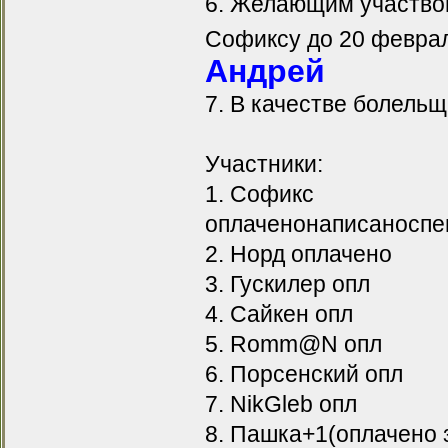
6. Желающим участвов
Софиксу до 20 феврал
Андрей
7. В качестве болельщ
Участники:
1. Софикс
оплаченонаписаноспе
2. Норд оплачено
3. Гускилер опл
4. Сайкен опл
5. Romm@N опл
6. Порсенский опл
7. NikGleb опл
8. Пашка+1(оплачено 