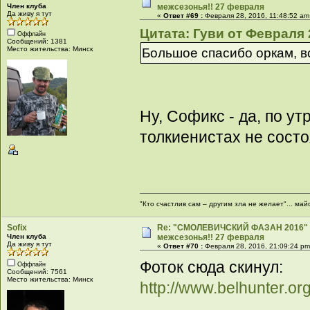
Член клуба
межсезонья!! 27 февраля
Да живу я тут
«
Ответ #69 :
Февраля 28, 2016, 11:48:52 am
Цитата: Гуви от Февраля 2
Оффлайн
Сообщений: 1381
Место жительства: Минск
Большое спасибо оркам, в
Ну, Софикс - да, по у
толкиенистах не состо
"Кто счастлив сам – другим зла не желает"... май
Sofix
Re: "СМОЛЕВИЧСКИЙ ФАЗАН 2016" -
Член клуба
межсезонья!! 27 февраля
Да живу я тут
«
Ответ #70 :
Февраля 28, 2016, 21:09:24 pm
Фоток сюда скинул:
Оффлайн
Сообщений: 7561
Место жительства: Минск
http://www.belhunter.