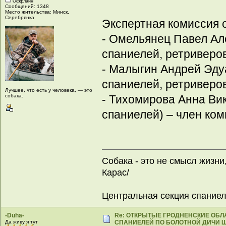
Оффлайн
Сообщений: 1348
Место жительства: Минск,
Серебрянка
Экспертная комиссия с
- Омельянец Павел Але
спаниелей, ретриверов
- Малыгин Андрей Эдуа
спаниелей, ретриверов)
Лучшее, что есть у человека, — это
собака.
- Тихомирова Анна Вик
спаниелей) – член коми
Собака - это не смысл жизни
Карас/
Центральная секция спание
-Duha-
Re: ОТКРЫТЫЕ ГРОДНЕНСКИЕ ОБ
Да живу я тут
СПАНИЕЛЕЙ ПО БОЛОТНОЙ ДИЧИ Щ