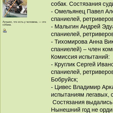
собак. Состязания суд
- Омельянец Павел Але
спаниелей, ретриверов
Лучшее, что есть у человека, — это
собака.
- Малыгин Андрей Эдуа
спаниелей, ретриверов)
- Тихомирова Анна Вик
спаниелей) – член коми
Комиссия испытаний:
- Круглик Сергей Иван
спаниелей, ретриверов
Бобруйск;
- Цивес Владимир Арк
испытаниям легавых, с
Состязания выдались 
Нынешний год не орди