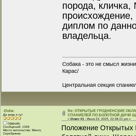
порода, кличка,
происхождение, 
диплом по данн
владельца.
Собака - это не смысл жизни
Карас/
Центральная секция спание
-Duha-
Re: ОТКРЫТЫЕ ГРОДНЕНСКИЕ ОБ
Да живу я тут
СПАНИЕЛЕЙ ПО БОЛОТНОЙ ДИЧИ Щ
«
Ответ #1 :
Июня 23, 2025, 22:38:21 pm »
Оффлайн
Положение Открытых Г
Сообщений: 1348
Место жительства: Минск,
Серебрянка