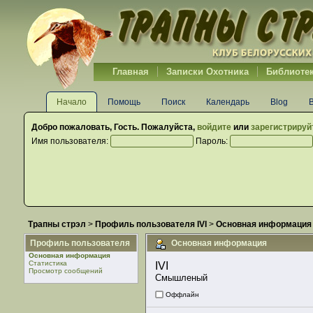
Главная
Записки Охотника
Библиоте
Начало
Помощь
Поиск
Календарь
Blog
Добро пожаловать,
Гость
. Пожалуйста,
войдите
или
зарегистрируй
Имя пользователя:
Пароль:
Трапны стрэл
>
Профиль пользователя IVI
>
Основная информация
Профиль пользователя
Основная информация
Основная информация
Статистика
IVI 
Просмотр сообщений
Смышленый
Оффлайн