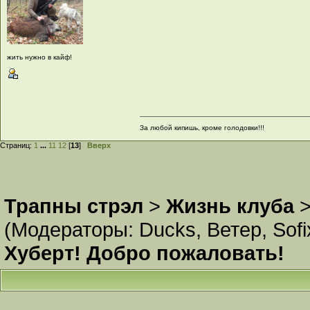
жить нужно в кайф!
За любой кипишь, кроме голодовки!!!
Страниц:
1
...
11
12
[
13
]
Вверх
Трапны стрэл
>
Жизнь клуба
(Модераторы:
Ducks
,
Ветер
,
Sofi
Хуберт! Добро пожаловать!