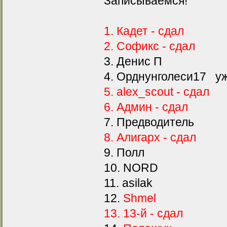
Записываемся!
1. Кадет - сдал
2. Софикс - сдал
3. Денис П
4. Орднунголеси17 уж
5. alex_scout - сдал
6. Админ - сдал
7. Предводитель
8. Алигарх - сдал
9. Полл
10. NORD
11. asilak
12.
Shmel
13. 13-й - сдал