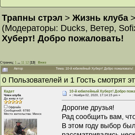
Трапны стрэл
>
Жизнь клуба
(Модераторы:
Ducks
,
Ветер
,
Sofi
Хуберт! Добро пожаловать!
Страниц:
1
...
11
12
[
13
]
Вниз
Автор
Тема: 10-й юбилейный Хуберт! Добро пожаловать! 
0 Пользователей и 1 Гость смотрят эт
Кадет
10-й юбилейный Хуберт! Добро пож
Член клуба
«
:
Ноября 02, 2020, 17:14:15 pm »
Да живу я тут
Дорогие друзья!
Оффлайн
Сообщений: 6780
Место жительства: Минск
Рад сообщить вам, чт
В этом году выбор бы
рассматривались неск