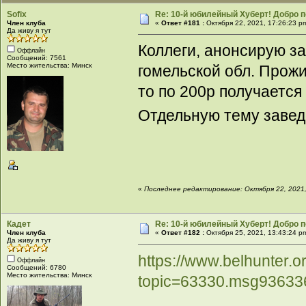
Sofix
Re: 10-й юбилейный Хуберт! Добро 
Член клуба
«
Ответ #181 :
Октября 22, 2021, 17:26:23 p
Да живу я тут
Коллеги, анонсирую за
Оффлайн
Сообщений: 7561
Место жительства: Минск
гомельской обл. Прожи
то по 200р получается
Отдельную тему заве
«
Последнее редактирование: Октября 22, 2021, 
Кадет
Re: 10-й юбилейный Хуберт! Добро 
Член клуба
«
Ответ #182 :
Октября 25, 2021, 13:43:24 p
Да живу я тут
https://www.belhunter.o
Оффлайн
Сообщений: 6780
Место жительства: Минск
topic=63330.msg9363