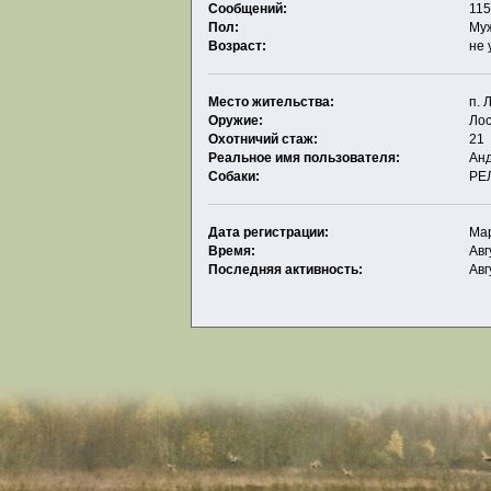
Сообщений:
115
Пол:
Му
Возраст:
не 
Место жительства:
п. 
Оружие:
Лос
Охотничий стаж:
21
Реальное имя пользователя:
Ан
Собаки:
РЕ
Дата регистрации:
Мар
Время:
Авг
Последняя активность:
Авг