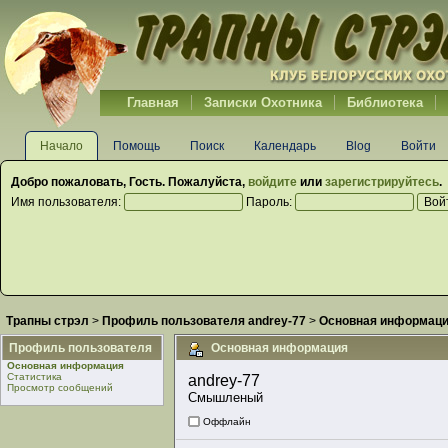
Главная
Записки Охотника
Библиотека
Начало
Помощь
Поиск
Календарь
Blog
Войти
Добро пожаловать,
Гость
. Пожалуйста,
войдите
или
зарегистрируйтесь
.
Имя пользователя:
Пароль:
Трапны стрэл
>
Профиль пользователя andrey-77
>
Основная информац
Профиль пользователя
Основная информация
Основная информация
Статистика
andrey-77 
Просмотр сообщений
Смышленый
Оффлайн