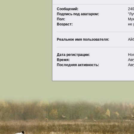
Сообщений:
240
Подпись под аватаром:
"Лу
Пол:
Му
Возраст:
не 
Реальное имя пользователя:
Ай
Дата регистрации:
Ноя
Время:
Авг
Последняя активность:
Авг