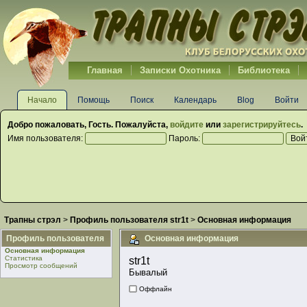
Главная
Записки Охотника
Библиотека
Начало
Помощь
Поиск
Календарь
Blog
Войти
Добро пожаловать,
Гость
. Пожалуйста,
войдите
или
зарегистрируйтесь
.
Имя пользователя:
Пароль:
Трапны стрэл
>
Профиль пользователя str1t
>
Основная информация
Профиль пользователя
Основная информация
Основная информация
Статистика
str1t 
Просмотр сообщений
Бывалый
Оффлайн