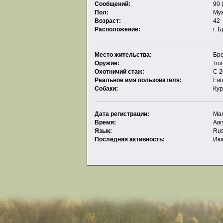
Сообщений:
90 
Пол:
Му
Возраст:
42
Расположение:
г. 
Место жительства:
Бр
Оружие:
То
Охотничий стаж:
С 2
Реальное имя пользователя:
Ев
Собаки:
Кур
Дата регистрации:
Мая
Время:
Авг
Язык:
Rus
Последняя активность:
Июн