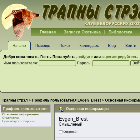
Главная
Записки Охотника
Библиотека
Начало
Помощь
Поиск
Календарь
Blog
Войти
Добро пожаловать,
Гость
. Пожалуйста,
войдите
или
зарегистрируйтесь
.
Имя пользователя:
Пароль:
Трапны стрэл
>
Профиль пользователя Evgen_Brest
>
Основная информ
Профиль пользователя
Основная информация
Основная информация
Статистика
Evgen_Brest 
Просмотр сообщений
Смышленый
Оффлайн