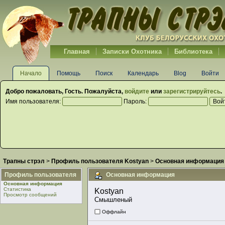
Главная
Записки Охотника
Библиотека
Начало
Помощь
Поиск
Календарь
Blog
Войти
Добро пожаловать,
Гость
. Пожалуйста,
войдите
или
зарегистрируйтесь
.
Имя пользователя:
Пароль:
Трапны стрэл
>
Профиль пользователя Kostyan
>
Основная информация
Профиль пользователя
Основная информация
Основная информация
Статистика
Kostyan 
Просмотр сообщений
Смышленый
Оффлайн