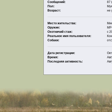
Сообщений:
87 
Пол:
Му
Возраст:
не 
Место жительства:
Ми
Оружие:
МР
Охотничий стаж:
c 2
Реальное имя пользователя:
Ко
Собаки:
отс
Дата регистрации:
Окт
Время:
Авг
Последняя активность:
Авг