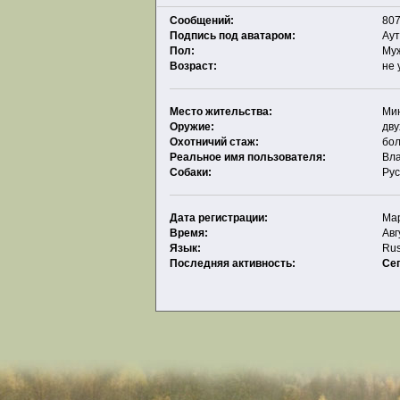
Сообщений:
807
Подпись под аватаром:
Аут
Пол:
Му
Возраст:
не 
Место жительства:
Мин
Оружие:
дву
Охотничий стаж:
бол
Реальное имя пользователя:
Вл
Собаки:
Рус
Дата регистрации:
Мар
Время:
Авг
Язык:
Rus
Последняя активность:
Се