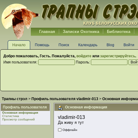
Главная
Записки Охотника
Библиотека
Начало
Помощь
Поиск
Календарь
Blog
Войти
Добро пожаловать,
Гость
. Пожалуйста,
войдите
или
зарегистрируйтесь
.
Имя пользователя:
Пароль:
Трапны стрэл
>
Профиль пользователя vladimir-013
>
Основная информа
Профиль пользователя
Основная информация
Основная информация
Статистика
vladimir-013 
Просмотр сообщений
Да живу я тут
Оффлайн