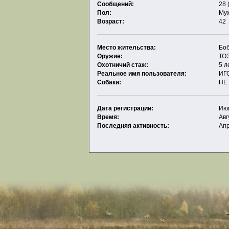
Сообщений:
28 
Пол:
Му
Возраст:
42
Место жительства:
Бо
Оружие:
ТОЗ
Охотничий стаж:
5 л
Реальное имя пользователя:
ИГ
Собаки:
НЕ
Дата регистрации:
Июн
Время:
Авг
Последняя активность:
Апр