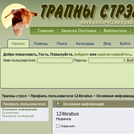
Главная
Записки Охотника
Библиотека
Начало
Помощь
Поиск
Календарь
Blog
Войти
Добро пожаловать,
Гость
. Пожалуйста,
войдите
или
зарегистрируйтесь
.
Имя пользователя:
Пароль:
Трапны стрэл
>
Профиль пользователя 124brabus
>
Основная информац
Профиль пользователя
Основная информация
Основная информация
Статистика
124brabus 
Просмотр сообщений
Новичок
Оффлайн