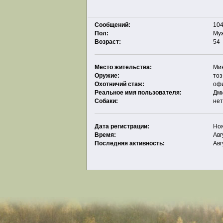
Сообщений:
104
Пол:
Му
Возраст:
54
Место жительства:
Ми
Оружие:
то
Охотничий стаж:
офи
Реальное имя пользователя:
Дм
Собаки:
не
Дата регистрации:
Ноя
Время:
Авг
Последняя активность:
Авг