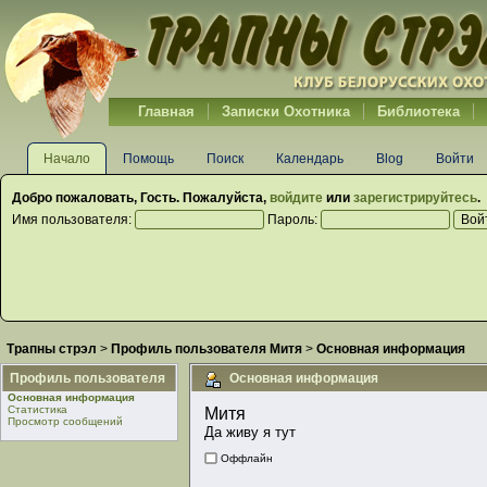
Главная
Записки Охотника
Библиотека
Начало
Помощь
Поиск
Календарь
Blog
Войти
Добро пожаловать,
Гость
. Пожалуйста,
войдите
или
зарегистрируйтесь
.
Имя пользователя:
Пароль:
Трапны стрэл
>
Профиль пользователя Митя
>
Основная информация
Профиль пользователя
Основная информация
Основная информация
Статистика
Митя 
Просмотр сообщений
Да живу я тут
Оффлайн