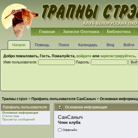
Главная
Записки Охотника
Библиотека
Начало
Помощь
Поиск
Календарь
Blog
Войти
Добро пожаловать,
Гость
. Пожалуйста,
войдите
или
зарегистрируйтесь
.
Имя пользователя:
Пароль:
Трапны стрэл
>
Профиль пользователя СанСаныч
>
Основная информац
Профиль пользователя
Основная информация
Основная информация
Статистика
СанСаныч 
Просмотр сообщений
Член клуба
Оффлайн