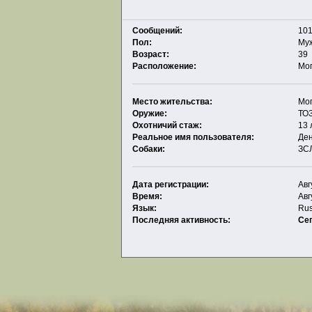
Сообщений:
101
Пол:
Му
Возраст:
39
Расположение:
Мог
Место жительства:
Мог
Оружие:
ТОЗ
Охотничий стаж:
13 
Реальное имя пользователя:
Де
Собаки:
ЗС
Дата регистрации:
Авг
Время:
Авг
Язык:
Rus
Последняя активность:
Се