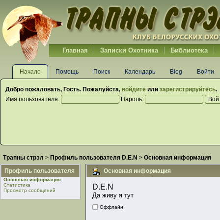
Главная
Записки Охотника
Библиотека
Начало
Помощь
Поиск
Календарь
Blog
Войти
Добро пожаловать,
Гость
. Пожалуйста,
войдите
или
зарегистрируйтесь
.
Имя пользователя:
Пароль:
Трапны стрэл
>
Профиль пользователя D.E.N
>
Основная информация
Профиль пользователя
Основная информация
Основная информация
Статистика
D.E.N 
Просмотр сообщений
Да живу я тут
Оффлайн