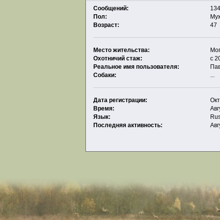
Сообщений:
134
Пол:
Му
Возраст:
47
Место жительства:
Мо
Охотничий стаж:
с 2
Реальное имя пользователя:
Па
Собаки:
...
Дата регистрации:
Окт
Время:
Авг
Язык:
Rus
Последняя активность:
Авг