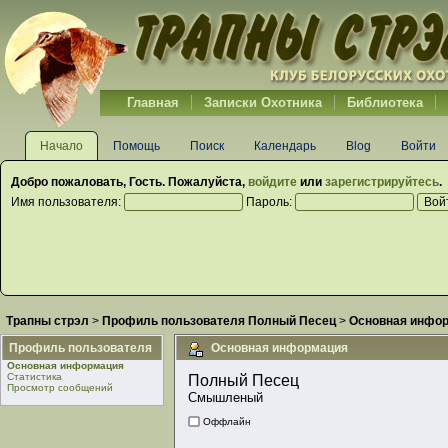
Главная
Записки Охотника
Библиотека
Начало
Помощь
Поиск
Календарь
Blog
Войти
Добро пожаловать,
Гость
. Пожалуйста,
войдите
или
зарегистрируйтесь
.
Имя пользователя:
Пароль:
Трапны стрэл
>
Профиль пользователя Полный Песец
>
Основная инфо
Профиль пользователя
Основная информация
Основная информация
Статистика
Полный Песец 
Просмотр сообщений
Смышленый
Оффлайн