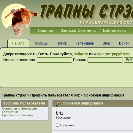
Главная
Записки Охотника
Библиотека
Начало
Помощь
Поиск
Календарь
Blog
Войти
Добро пожаловать,
Гость
. Пожалуйста,
войдите
или
зарегистрируйтесь
.
Имя пользователя:
Пароль:
Трапны стрэл
>
Профиль пользователя briz
>
Основная информация
Профиль пользователя
Основная информация
Основная информация
Статистика
briz 
Просмотр сообщений
Новичок
Оффлайн