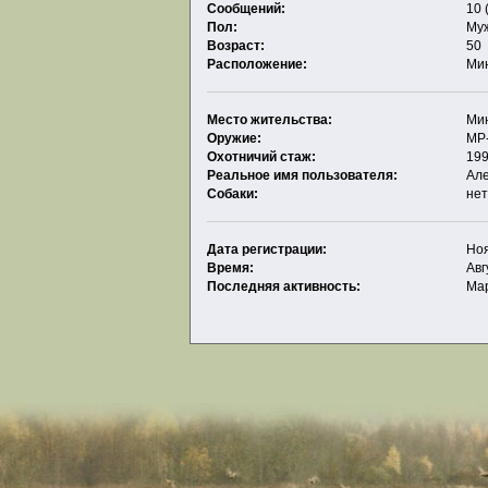
Сообщений:
10 
Пол:
Му
Возраст:
50
Расположение:
Ми
Место жительства:
Ми
Оружие:
МР
Охотничий стаж:
19
Реальное имя пользователя:
Ал
Собаки:
не
Дата регистрации:
Ноя
Время:
Авг
Последняя активность:
Мар