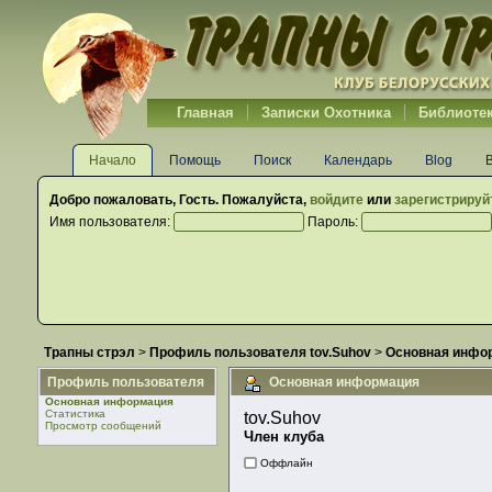
Главная
Записки Охотника
Библиоте
Начало
Помощь
Поиск
Календарь
Blog
Добро пожаловать,
Гость
. Пожалуйста,
войдите
или
зарегистрируй
Имя пользователя:
Пароль:
Трапны стрэл
>
Профиль пользователя tov.Suhov
>
Основная инфо
Профиль пользователя
Основная информация
Основная информация
Статистика
tov.Suhov 
Просмотр сообщений
Член клуба
Оффлайн