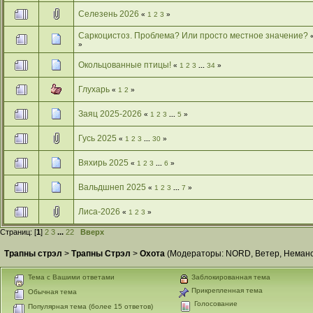
Селезень 2026
«
1
2
3
»
Саркоцистоз. Проблема? Или просто местное значение?
»
Окольцованные птицы!
«
1
2
3
...
34
»
Глухарь
«
1
2
»
Заяц 2025-2026
«
1
2
3
...
5
»
Гусь 2025
«
1
2
3
...
30
»
Вяхирь 2025
«
1
2
3
...
6
»
Вальдшнеп 2025
«
1
2
3
...
7
»
Лиса-2026
«
1
2
3
»
Страниц: [
1
]
2
3
...
22
Вверх
Трапны стрэл
>
Трапны Стрэл
>
Охота
(Модераторы:
NORD
,
Ветер
,
Неманс
Тема с Вашими ответами
Заблокированная тема
Прикрепленная тема
Обычная тема
Голосование
Популярная тема (более 15 ответов)