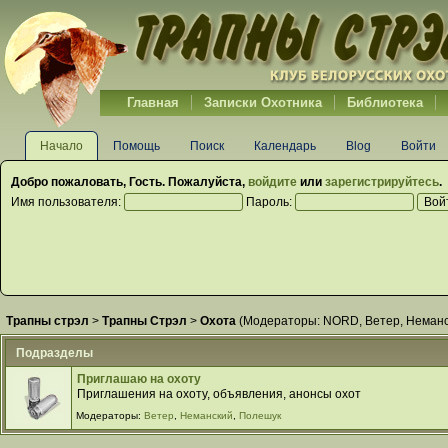
Главная
Записки Охотника
Библиотека
Начало
Помощь
Поиск
Календарь
Blog
Войти
Добро пожаловать,
Гость
. Пожалуйста,
войдите
или
зарегистрируйтесь
.
Имя пользователя:
Пароль:
Трапны стрэл
>
Трапны Стрэл
>
Охота
(Модераторы:
NORD
,
Ветер
,
Неманс
Подразделы
Приглашаю на охоту
Приглашения на охоту, объявления, анонсы охот
Модераторы:
Ветер
,
Неманский
,
Полешук