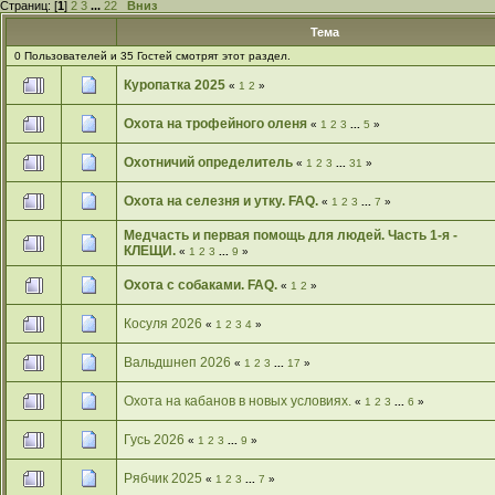
Страниц: [
1
]
2
3
...
22
Вниз
Тема
0 Пользователей и 35 Гостей смотрят этот раздел.
Куропатка 2025
«
1
2
»
Охота на трофейного оленя
«
1
2
3
...
5
»
Охотничий определитель
«
1
2
3
...
31
»
Охота на селезня и утку. FAQ.
«
1
2
3
...
7
»
Медчасть и первая помощь для людей. Часть 1-я -
КЛЕЩИ.
«
1
2
3
...
9
»
Охота с собаками. FAQ.
«
1
2
»
Косуля 2026
«
1
2
3
4
»
Вальдшнеп 2026
«
1
2
3
...
17
»
Охота на кабанов в новых условиях.
«
1
2
3
...
6
»
Гусь 2026
«
1
2
3
...
9
»
Рябчик 2025
«
1
2
3
...
7
»