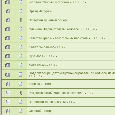
Готовим Сморчки и строчки.
«
1
2
3
...
6
»
Эрзац Чебуреки
Эх,вкусен тушеный бобер!
Оленина. Фарш, котлеты, колбасы.
«
1
2
3
...
6
»
Качество крепких алкогольных напитков.
«
1
2
3
...
5
»
Салат "Айлавью"
«
1
2
3
»
Губа лося
«
1
2
3
4
»
люля кебаб
«
1
2
3
»
Поделитесь рецептом вкусной сыровяленой колбасы из л
1
2
3
...
6
»
Карп за 20 мин .
Рождественский барашек на вертеле.
«
1
2
»
Вопрос по копчению утки
«
1
2
»
Осенний тетерев