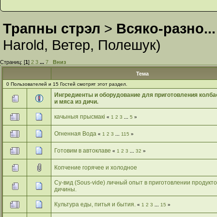
Трапны стрэл
>
Всяко-разно...
Harold
,
Ветер
,
Полешук
)
Страниц: [
1
]
2
3
...
7
Вниз
Тема
0 Пользователей и 15 Гостей смотрят этот раздел.
Ингредиенты и оборудование для приготовления колба
и мяса из дичи.
качыныя прысмакі
«
1
2
3
...
5
»
Огненная Вода
«
1
2
3
...
115
»
Готовим в автоклаве
«
1
2
3
...
32
»
Копчение горячее и холодное
Су-вид (Sous-vide) личный опыт в приготовлении продукто
дичины.
Культура еды, питья и бытия.
«
1
2
3
...
15
»