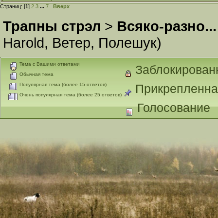
Страниц: [
1
]
2
3
...
7
Вверх
Трапны стрэл
>
Всяко-разно...
Harold
,
Ветер
,
Полешук
)
Тема с Вашими ответами
Заблокирован
Обычная тема
Популярная тема (более 15 ответов)
Прикрепленна
Очень популярная тема (более 25 ответов)
Голосование