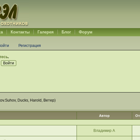
ка
Контакты
Галерея
Блог
Форум
Войти
Регистрация
тесь
.
tov.Suhov
,
Ducks
,
Harold
,
Ветер
)
Автор
От
Владимир А