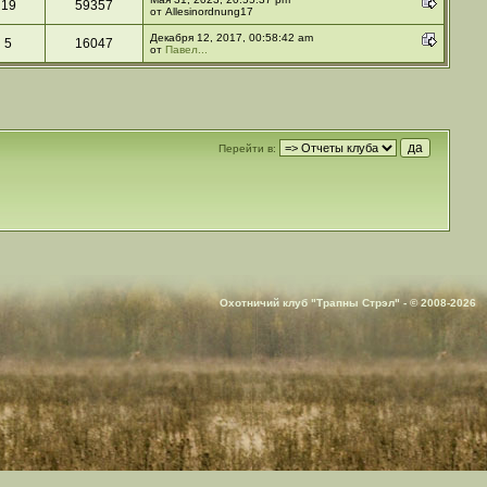
19
59357
от Allesinordnung17
Декабря 12, 2017, 00:58:42 am
5
16047
от
Павел...
Перейти в:
Охотничий клуб "Трапны Стрэл" - © 2008-2026