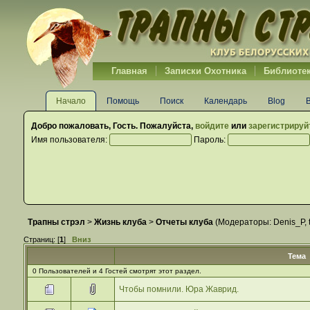
Главная
Записки Охотника
Библиоте
Начало
Помощь
Поиск
Календарь
Blog
Добро пожаловать,
Гость
. Пожалуйста,
войдите
или
зарегистрируй
Имя пользователя:
Пароль:
Трапны стрэл
>
Жизнь клуба
>
Отчеты клуба
(Модераторы:
Denis_P
,
Страниц: [
1
]
Вниз
Тема
0 Пользователей и 4 Гостей смотрят этот раздел.
Чтобы помнили. Юра Жаврид.