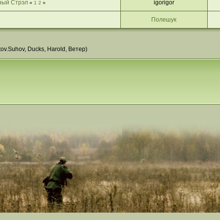
ный Стрэл
igorigor
«
1
2
»
Полешук
tov.Suhov
,
Ducks
,
Harold
,
Ветер
)