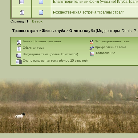
Благотворительный фонд (участие) Клуба Трап
Рождественская встреча "Трапны стрэл"
Страниц: [
1
]
Вверх
Трапны стрэл
>
Жизнь клуба
>
Отчеты клуба
(Модераторы:
Denis_P
,
Тема с Вашими ответами
Заблокированная тема
Прикрепленная тема
Обычная тема
Голосование
Популярная тема (более 15 ответов)
Очень популярная тема (более 25 ответов)