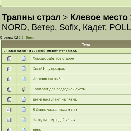
Трапны стрэл
>
Клевое место
NORD
,
Ветер
,
Sofix
,
Кадет
,
POLL
Страниц: [
1
]
2
3
Вниз
Тема
0 Пользователей и 12 Гостей смотрят этот раздел.
Хорошо забытое старое
Хелп! Ищу прозрак!
Инвазивная рыба.
Комплект для подводной охоты
детки наступают на пятки.
В Двине чистая вода
«
1
2
»
Находки под водой
«
1
2
»
Линь