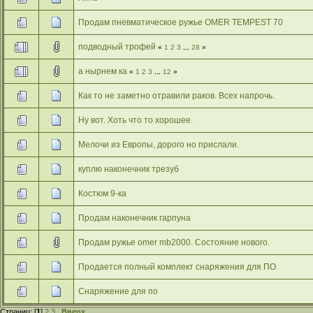
Продам пневматическое ружье OMER TEMPEST 70
подводный трофей
«
1
2
3
...
28
»
а нырнем ка
«
1
2
3
...
12
»
Как то не заметно отравили раков. Всех напрочь.
Ну вот. Хоть что то хорошее.
Мелочи из Европы, дорого но прислали.
куплю наконечник трезуб
Костюм 9-ка
Продам наконечник гарпуна
Продам ружье omer mb2000. Состояние нового.
Продается полный комплект снаряжения для ПО
Снаряжение для по
Страниц: [
1
]
2
3
Вверх