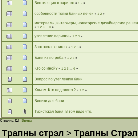
Вентиляция в парилке
«
1
2
»
особенности топки банных печей
«
1
2
»
материалы, интерьеры, новаторские дизайнерские решен
«
1
2
3
...
6
»
утепление парилки
«
1
2
3
»
Заготовка веников.
«
1
2
3
»
Баня из погреба
«
1
2
3
»
Кто со мной?
«
1
2
3
...
6
»
Вопрос по утеплению бани
Хамам. Кто подскажет?
«
1
2
»
Веники для бани
Туристская баня. В том виде что.
Страниц: [
1
]
Вверх
Трапны стрэл
>
Трапны Стрэл