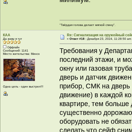
"Твёрдая голова делает мягкой спину".
КАА
Re: Сигнализация на оружейный сей
Да живу я тут
«
Ответ #18 :
Декабря 23, 2024, 11:28:50 am
Оффлайн
Требования у Департа
Сообщений: 1141
Место жительства: Минск
последний этажи, и мо
окну или газовая труба
дверь и датчик движен
прибор, СМК на дверь 
Одна цель - один выстрел!!!
движение) в каждой к
квартире, тем больше 
существенно дорожают
оборудовать не обяза
сделать что сейф сним