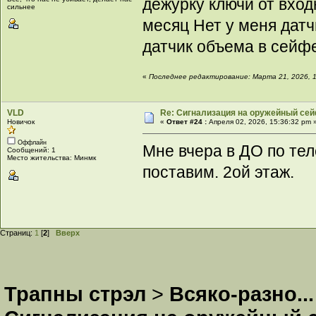
дежурку ключи от вход
сильнее
месяц Нет у меня датч
датчик объема в сейф
«
Последнее редактирование: Марта 21, 2026, 
VLD
Re: Сигнализация на оружейный сей
Новичок
«
Ответ #24 :
Апреля 02, 2026, 15:36:32 pm 
Оффлайн
Мне вчера в ДО по тел
Сообщений: 1
Место жительства: Минмк
поставим. 2ой этаж.
Страниц:
1
[
2
]
Вверх
Трапны стрэл
>
Всяко-разно...