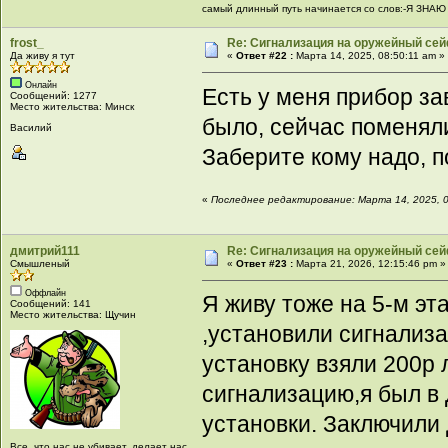
самый длинный путь начинается со слов:-Я ЗН
frost_
Re: Сигнализация на оружейный сей
Да живу я тут
«
Ответ #22 :
Марта 14, 2025, 08:50:11 am »
Онлайн
Есть у меня прибор за
Сообщений: 1277
Место жительства: Минск
было, сейчас поменяли
Василий
Заберите кому надо, 
«
Последнее редактирование: Марта 14, 2025, 08
дмитрий111
Re: Сигнализация на оружейный сей
Смышленый
«
Ответ #23 :
Марта 21, 2026, 12:15:46 pm »
Оффлайн
Я живу тоже на 5-м эт
Сообщений: 141
Место жительства: Щучин
,установили сигнализ
установку взяли 200р л
сигнализацию,я был в
установки. Заключили 
Все, что нас не убивает, делает нас