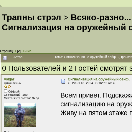
Трапны стрэл
>
Всяко-разно...
Сигнализация на оружейный 
Страниц:
1
[
2
]
Вниз
Автор
Тема: Сигнализация на оружейный сейф. (Прочита
0 Пользователей и 2 Гостей смотрят э
Volgar
Сигнализация на оружейный сейф.
Смышленый
«
:
Июня 13, 2024, 09:02:52 am »
Оффлайн
Всем привет. Подскажи
Сообщений: 150
Место жительства: Лида
сигнализацию на ору
Живу на пятом этаже 