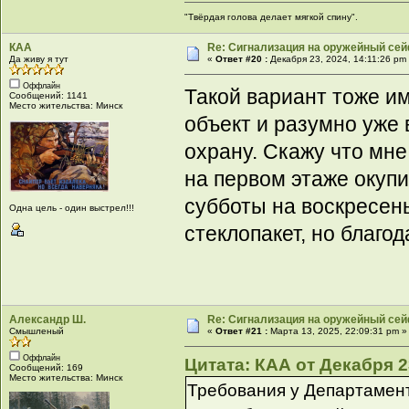
"Твёрдая голова делает мягкой спину".
КАА
Re: Сигнализация на оружейный сей
Да живу я тут
«
Ответ #20 :
Декабря 23, 2024, 14:11:26 pm
Оффлайн
Такой вариант тоже им
Сообщений: 1141
Место жительства: Минск
объект и разумно уже 
охрану. Скажу что мне
на первом этаже окупи
субботы на воскресен
Одна цель - один выстрел!!!
стеклопакет, но благо
Александр Ш.
Re: Сигнализация на оружейный сей
Смышленый
«
Ответ #21 :
Марта 13, 2025, 22:09:31 pm »
Оффлайн
Цитата: КАА от Декабря 23
Сообщений: 169
Место жительства: Минск
Требования у Департамент