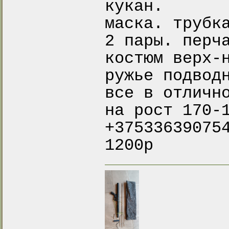
кукан.
маска. трубк
2 пары. перч
костюм верх-
ружье подвод
все в отличн
на рост 170-
+37533639075
1200р