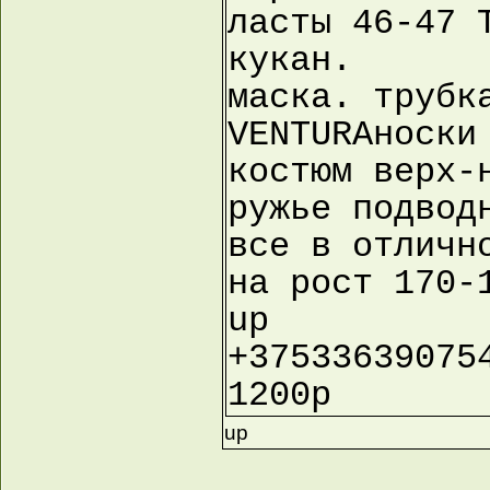
ласты 46-47 
кукан.
маска. трубк
VENTURAноски
костюм верх-
ружье подвод
все в отличн
на рост 170-
up
+37533639075
1200р
up