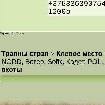
+37533639075
1200р
Страниц: [
1
]
Вверх
Трапны стрэл
>
Клевое место
NORD
,
Ветер
,
Sofix
,
Кадет
,
POLL
охоты