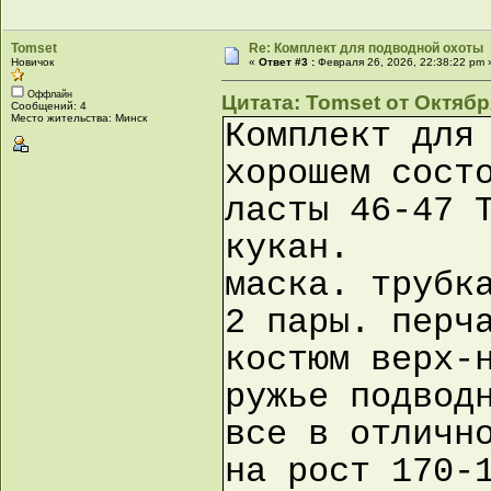
Tomset
Re: Комплект для подводной охоты
Новичок
«
Ответ #3 :
Февраля 26, 2026, 22:38:22 pm 
Оффлайн
Цитата: Tomset от Октября
Сообщений: 4
Место жительства: Минск
Комплект для
хорошем сост
ласты 46-47 
кукан.
маска. трубк
2 пары. перч
костюм верх-
ружье подвод
все в отличн
на рост 170-