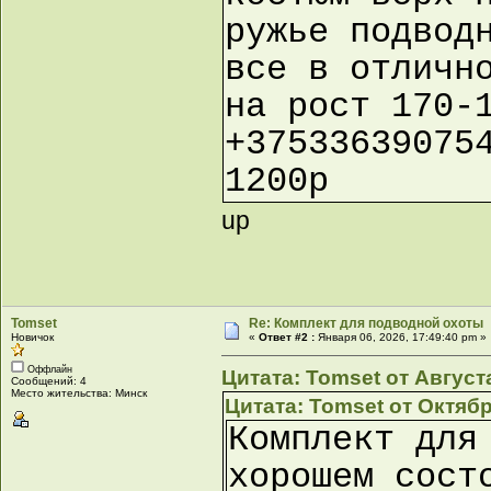
ружье подвод
все в отличн
на рост 170-
+37533639075
1200р
up
Tomset
Re: Комплект для подводной охоты
Новичок
«
Ответ #2 :
Января 06, 2026, 17:49:40 pm »
Оффлайн
Цитата: Tomset от Августа
Сообщений: 4
Место жительства: Минск
Цитата: Tomset от Октябр
Комплект для
хорошем сост