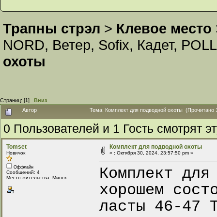
Трапны стрэл
>
Клевое место
NORD
,
Ветер
,
Sofix
,
Кадет
,
POLL
охоты
Страниц: [
1
]
Вниз
Автор
Тема: Комплект для подводной охоты (Прочитано 1
0 Пользователей и 1 Гость смотрят эт
Tomset
Комплект для подводной охоты
Новичок
«
:
Октября 30, 2024, 23:57:50 pm »
Комплект для
Оффлайн
Сообщений: 4
Место жительства: Минск
хорошем сост
ласты 46-47 