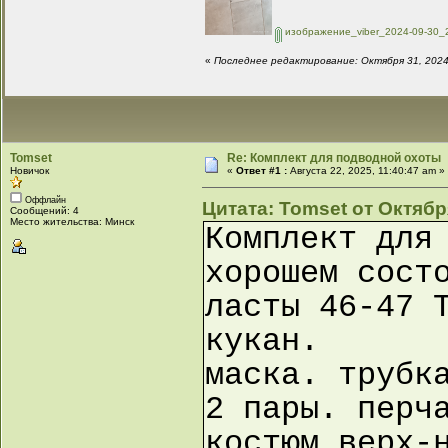
изображение_viber_2024-09-30_2
«
Последнее редактирование: Октября 31, 2024,
Tomset
Re: Комплект для подводной охоты
Новичок
«
Ответ #1 :
Августа 22, 2025, 11:40:47 am »
Оффлайн
Цитата: Tomset от Октября
Сообщений: 4
Место жительства: Минск
Комплект для
хорошем сост
ласты 46-47 
кукан.
маска. трубк
2 пары. перч
костюм верх-