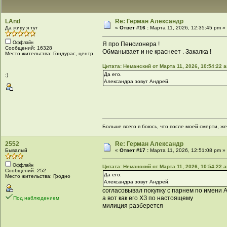
LAnd
Re: Герман Александр
Да живу я тут
«
Ответ #16 :
Марта 11, 2026, 12:35:45 pm »
Оффлайн
Я про Пенсионера !
Сообщений: 16328
Обманывает и не краснеет . Закалка !
Место жительства: Гондурас, центр.
Цитата: Неманский от Марта 11, 2026, 10:54:22 
Да его.
:)
Александра зовут Андрей.
Больше всего я боюсь, что после моей смерти, же
2552
Re: Герман Александр
Бывалый
«
Ответ #17 :
Марта 11, 2026, 12:51:08 pm »
Оффлайн
Цитата: Неманский от Марта 11, 2026, 10:54:22 
Сообщений: 252
Да его.
Место жительства: Гродно
Александра зовут Андрей.
согласовывал покупку с парнем по имени А
а вот как его ХЗ по настоящему
Под наблюдением
милиция разберется