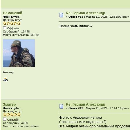
Неманский
Re: Герман Александр
Член клуба
«
Ответ #18 :
Марта 11, 2026, 12:51:09 pm »
Да живу я тут
Шапка задымилась?
Оффлайн
Сообщений: 19448
Место жительства: Минск
Аматар
Змитер
Re: Герман Александр
Член клуба
«
Ответ #19 :
Марта 11, 2026, 17:14:14 pm »
Да живу я тут
Что то с Андреями не так)
Оффлайн
У кого горит или подгорает?)
Сообщений: 4080
Все Андреи очень оргигинальные продован
Место жительства: минск