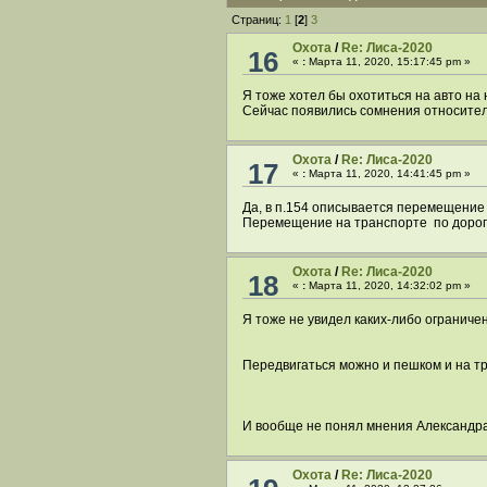
Страниц:
1
[
2
]
3
Охота
/
Re: Лиса-2020
16
«
:
Марта 11, 2020, 15:17:45 pm »
Я тоже хотел бы охотиться на авто н
Сейчас появились сомнения относите
Охота
/
Re: Лиса-2020
17
«
:
Марта 11, 2020, 14:41:45 pm »
Да, в п.154 описывается перемещение 
Перемещение на транспорте по дорога
Охота
/
Re: Лиса-2020
18
«
:
Марта 11, 2020, 14:32:02 pm »
Я тоже не увидел каких-либо ограниче
Передвигаться можно и пешком и на тр
И вообще не понял мнения Александра1
Охота
/
Re: Лиса-2020