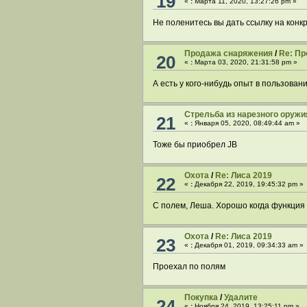
19
«
:
Марта 11, 2020, 13:27:26 pm »
Не поленитесь вы дать ссылку на конк
Продажа снаряжения
/
Re: Пр
20
«
:
Марта 03, 2020, 21:31:58 pm »
А есть у кого-нибудь опыт в пользован
Стрельба из нарезного оружи
21
«
:
Января 05, 2020, 08:49:44 am »
Тоже бы приобрел JB
Охота
/
Re: Лиса 2019
22
«
:
Декабря 22, 2019, 19:45:32 pm »
С полем, Леша. Хорошо когда функция 
Охота
/
Re: Лиса 2019
23
«
:
Декабря 01, 2019, 09:34:33 am »
Проехал по полям
Покупка
/
Удалите
24
«
:
Ноября 24, 2019, 13:25:11 pm »