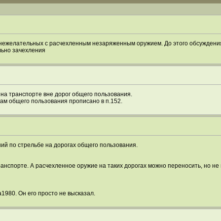
а нежелательных с расчехленным незаряженным оружием. До этого обсуждения
льно зачехления
на транспорте вне дорог общего пользования.
м общего пользования прописано в п.152.
ний по стрельбе на дорогах общего пользования.
анспорте. А расчехленное оружие на таких дорогах можно переносить, но не
980. Он его просто не высказал.