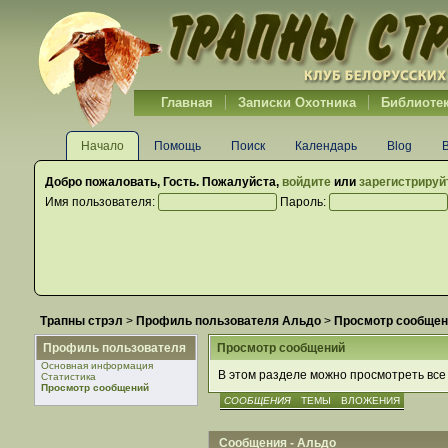
Главная
Записки Охотника
Библиоте
Начало
Помощь
Поиск
Календарь
Blog
Добро пожаловать,
Гость
. Пожалуйста,
войдите
или
зарегистрируй
Имя пользователя:
Пароль:
Трапны стрэл
>
Профиль пользователя Альдо
>
Просмотр сообщен
Профиль пользователя
Просмотр сообщений
Основная информация
В этом разделе можно просмотреть все
Статистика
Просмотр сообщений
СООБЩЕНИЯ
ТЕМЫ
ВЛОЖЕНИЯ
Сообщения - Альдо