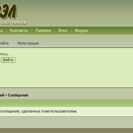
ка
Контакты
Галерея
Блог
Форум
Войти
Регистрация
тесь
.
ий
>
Сообщения
 сообщения, сделанные этим пользователем.