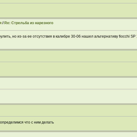
я
/
Re: Стрельба из нарезного
лить, но из-за ее отсутствия в калибре 30-06 нашел альтернативу fiocchi SP 1
 определимся что с ним делать