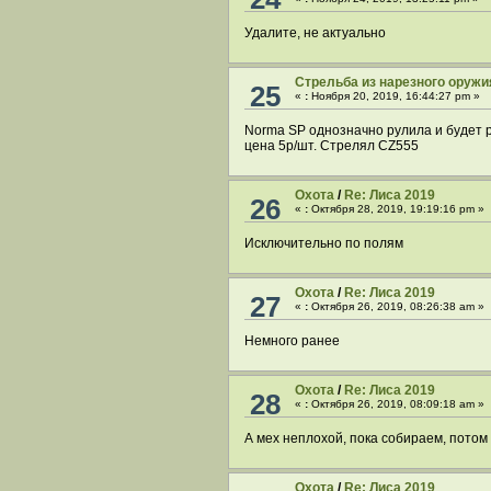
Удалите, не актуально
Стрельба из нарезного оружи
25
«
:
Ноября 20, 2019, 16:44:27 pm »
Norma SP однозначно рулила и будет ру
цена 5р/шт. Стрелял CZ555
Охота
/
Re: Лиса 2019
26
«
:
Октября 28, 2019, 19:19:16 pm »
Исключительно по полям
Охота
/
Re: Лиса 2019
27
«
:
Октября 26, 2019, 08:26:38 am »
Немного ранее
Охота
/
Re: Лиса 2019
28
«
:
Октября 26, 2019, 08:09:18 am »
А мех неплохой, пока собираем, потом
Охота
/
Re: Лиса 2019