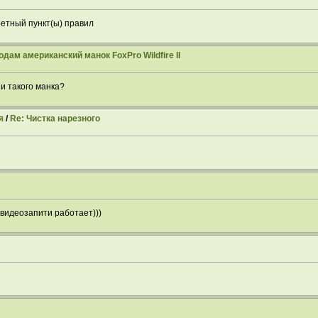
ретный пункт(ы) правил
одам американский манок FoxPro Wildfire II
ии такого манка?
я
/
Re: Чистка нарезного
видеозапити работает)))