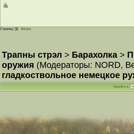
Страниц: [
1
]
Вверх
Трапны стрэл
>
Барахолка
>
П
оружия
(Модераторы:
NORD
,
В
гладкоствольное немецкое ру
Перейти в: