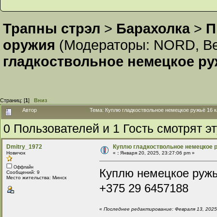
Трапны стрэл
>
Барахолка
>
П
оружия
(Модераторы:
NORD
,
В
гладкоствольное немецкое ру
Страниц: [
1
]
Вниз
Автор
Тема: Куплю гладкоствольное немецкое ружьё 16 к
0 Пользователей и 1 Гость смотрят эт
Dmitry_1972
Куплю гладкоствольное немецкое р
Новичок
«
:
Января 20, 2025, 23:27:06 pm »
Оффлайн
Куплю немецкое ружь
Сообщений: 9
Место жительства: Минск
+375 29 6457188
«
Последнее редактирование: Февраля 13, 2025,