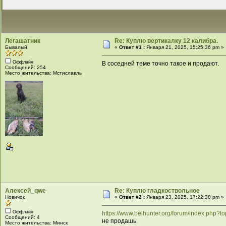
Легашатник
Re: Куплю вертикалку 12 калибра.
Бывалый
«
Ответ #1 :
Января 21, 2025, 15:25:36 pm »
Оффлайн
В соседней теме точно такое и продают.
Сообщений: 254
Место жительства: Мстиславль
Алексей_qwe
Re: Куплю гладкоствольное
Новичок
«
Ответ #2 :
Января 23, 2025, 17:22:38 pm »
Оффлайн
https://www.belhunter.org/forum/index.php?t
Сообщений: 4
не продашь.
Место жительства: Минск