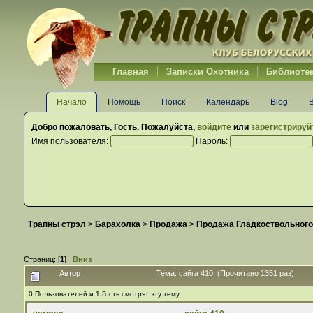
Главная
Записки Охотника
Библиоте
Начало
Помощь
Поиск
Календарь
Blog
Добро пожаловать,
Гость
. Пожалуйста,
войдите
или
зарегистрируй
Имя пользователя:
Пароль:
Трапны стрэл
>
Барахолка
>
Продажа
>
Продажа Гладкоствольного
Страниц: [
1
]
Вниз
Автор
Тема: сайга 410 (Прочитано 1351 раз)
0 Пользователей и 1 Гость смотрят эту тему.