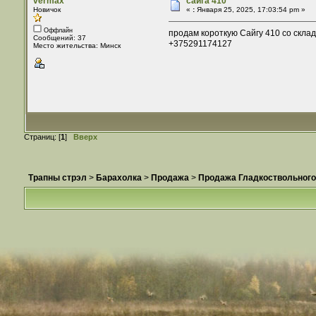
vermax
сайга 410
Новичок
«
:
Января 25, 2025, 17:03:54 pm »
Оффлайн
продам короткую Сайгу 410 со скла
Сообщений: 37
+375291174127
Место жительства: Минск
Страниц: [
1
]
Вверх
Трапны стрэл
>
Барахолка
>
Продажа
>
Продажа Гладкоствольного