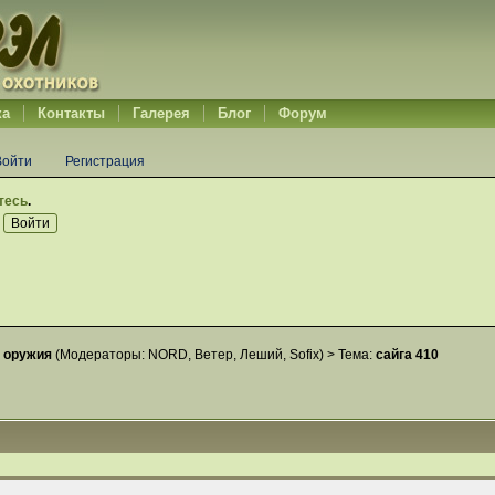
ка
Контакты
Галерея
Блог
Форум
Войти
Регистрация
тесь
.
 оружия
(Модераторы:
NORD
,
Ветер
,
Леший
,
Sofix
) >
Тема:
сайга 410