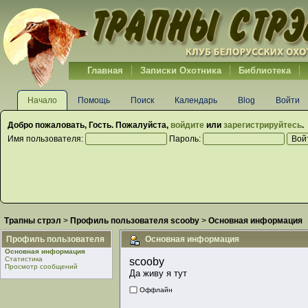
Главная
Записки Охотника
Библиотека
Начало
Помощь
Поиск
Календарь
Blog
Войти
Добро пожаловать,
Гость
. Пожалуйста,
войдите
или
зарегистрируйтесь
.
Имя пользователя:
Пароль:
Трапны стрэл
>
Профиль пользователя scooby
>
Основная информация
Профиль пользователя
Основная информация
Основная информация
Статистика
scooby 
Просмотр сообщений
Да живу я тут
Оффлайн