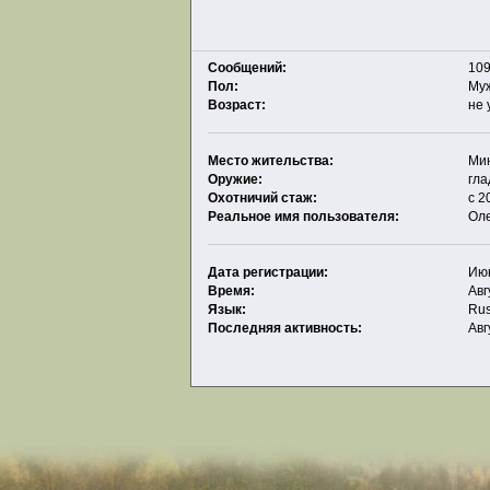
Сообщений:
109
Пол:
Му
Возраст:
не 
Место жительства:
Ми
Оружие:
гла
Охотничий стаж:
с 2
Реальное имя пользователя:
Ол
Дата регистрации:
Июн
Время:
Авг
Язык:
Rus
Последняя активность:
Авг