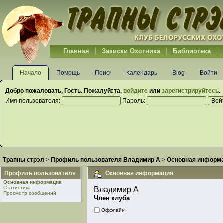
Главная
Записки Охотника
Библиотека
Начало
Помощь
Поиск
Календарь
Blog
Войти
Добро пожаловать,
Гость
. Пожалуйста,
войдите
или
зарегистрируйтесь
.
Имя пользователя:
Пароль:
Трапны стрэл
>
Профиль пользователя Владимир А
>
Основная информ
Профиль пользователя
Основная информация
Основная информация
Статистика
Владимир А 
Просмотр сообщений
Член клуба
Оффлайн