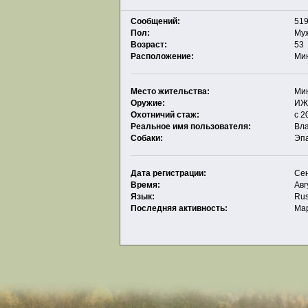
Сообщений:
519
Пол:
Му
Возраст:
53
Расположение:
Ми
Место жительства:
Ми
Оружие:
ИЖ 
Охотничий стаж:
с 2
Реальное имя пользователя:
Вл
Собаки:
Эпа
Дата регистрации:
Сен
Время:
Авг
Язык:
Rus
Последняя активность:
Мар