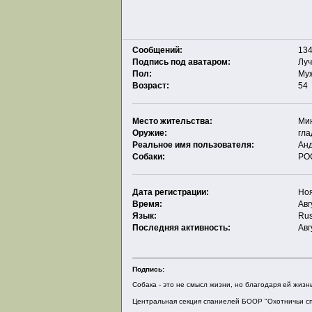
Сообщений:
134
Подпись под аватаром:
Луч
Пол:
Му
Возраст:
54
Место жительства:
Мин
Оружие:
гл
Реальное имя пользователя:
Ан
Собаки:
РО
Дата регистрации:
Ноя
Время:
Авг
Язык:
Rus
Последняя активность:
Авг
Подпись:
Собака - это не смысл жизни, но благодаря ей жизн
Центральная секция спаниелей БООР "Охотничьи с