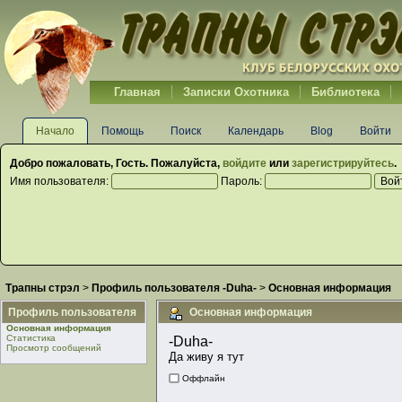
Главная
Записки Охотника
Библиотека
Начало
Помощь
Поиск
Календарь
Blog
Войти
Добро пожаловать,
Гость
. Пожалуйста,
войдите
или
зарегистрируйтесь
.
Имя пользователя:
Пароль:
Трапны стрэл
>
Профиль пользователя -Duha-
>
Основная информация
Профиль пользователя
Основная информация
Основная информация
Статистика
-Duha- 
Просмотр сообщений
Да живу я тут
Оффлайн