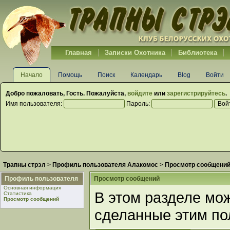
Главная
Записки Охотника
Библиотека
Начало
Помощь
Поиск
Календарь
Blog
Войти
Добро пожаловать,
Гость
. Пожалуйста,
войдите
или
зарегистрируйтесь
.
Имя пользователя:
Пароль:
Трапны стрэл
>
Профиль пользователя Алакомос
>
Просмотр сообщени
Профиль пользователя
Просмотр сообщений
Основная информация
В этом разделе мо
Статистика
Просмотр сообщений
сделанные этим по