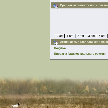
Средняя активность пользовате
12 am
1 am
2 am
3 am
4 am
Активность в разделах (кол-во 
Покупка
Продажа Гладкоствольного оружия