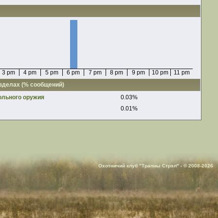
3 pm
4 pm
5 pm
6 pm
7 pm
8 pm
9 pm
10 pm
11 pm
азделах (% сообщений)
ольного оружия
0.03%
0.01%
Охотничий клуб "Трапны Стрэл" - © 2008-2026