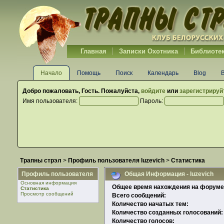
Главная
Записки Охотника
Библиоте
Начало
Помощь
Поиск
Календарь
Blog
Добро пожаловать,
Гость
. Пожалуйста,
войдите
или
зарегистрируй
Имя пользователя:
Пароль:
Трапны стрэл
>
Профиль пользователя luzevich
>
Статистика
Профиль пользователя
Общая Информация - luzevich
Основная информация
Общее время нахождения на форуме
Статистика
Просмотр сообщений
Всего сообщений:
Количество начатых тем:
Количество созданных голосований:
Количество голосов: