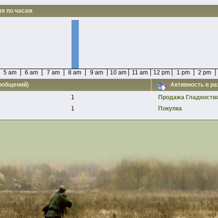
ля по часам
5 am
6 am
7 am
8 am
9 am
10 am
11 am
12 pm
1 pm
2 pm
сообщений)
Активность в р
1
Продажа Гладкоств
1
Покупка