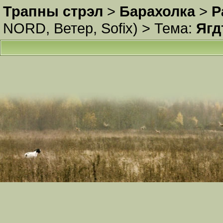
Трапны стрэл
>
Барахолка
>
Р
NORD
,
Ветер
,
Sofix
) >
Тема:
Ягд