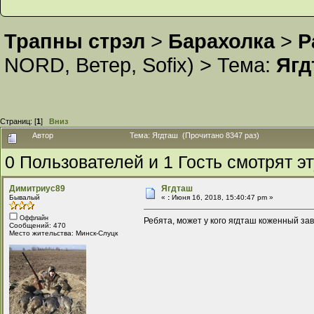
Трапны стрэл
>
Барахолка
>
Р
NORD
,
Ветер
,
Sofix
) >
Тема:
Ягд
Страниц: [
1
]
Вниз
Автор
Тема: Ягдташ (Прочитано 8347 раз)
0 Пользователей и 1 Гость смотрят эт
Димитриус89
Ягдташ
Бывалый
«
:
Июня 16, 2018, 15:40:47 pm »
Оффлайн
Ребята, может у кого ягдташ коженный зав
Сообщений: 470
Место жительства: Минск-Слуцк