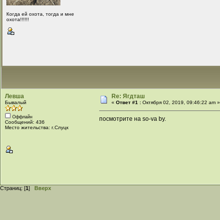
Когда ей охота, тогда и мне
охота!!!!!!
Левша
Re: Ягдташ
Бывалый
«
Ответ #1 :
Октября 02, 2019, 09:46:22 am 
Оффлайн
посмотрите на so-va by.
Сообщений: 436
Место жительства: г.Слуцк
Страниц: [
1
]
Вверх