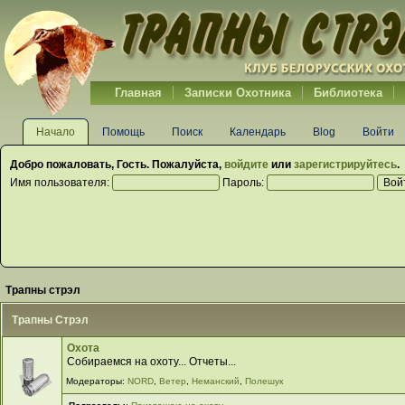
Главная
Записки Охотника
Библиотека
Начало
Помощь
Поиск
Календарь
Blog
Войти
Добро пожаловать,
Гость
. Пожалуйста,
войдите
или
зарегистрируйтесь
.
Имя пользователя:
Пароль:
Трапны стрэл
Трапны Стрэл
Охота
Собираемся на охоту... Отчеты...
Модераторы:
NORD
,
Ветер
,
Неманский
,
Полешук