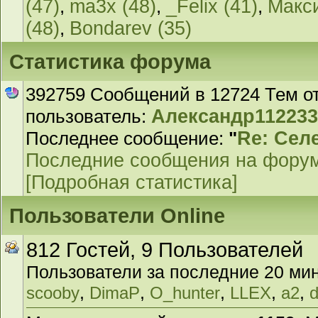
(47)
,
ma3x (48)
,
_Felix (41)
,
Макс
(48)
,
Bondarev (35)
Статистика форума
392759 Сообщений в 12724 Тем о
пользователь:
Александр11223
Последнее сообщение:
"
Re: Сел
Последние сообщения на фору
[Подробная статистика]
Пользователи Online
812 Гостей, 9 Пользователей
Пользователи за последние 20 мин
,
,
,
,
,
scooby
DimaP
O_hunter
LLEX
a2
d