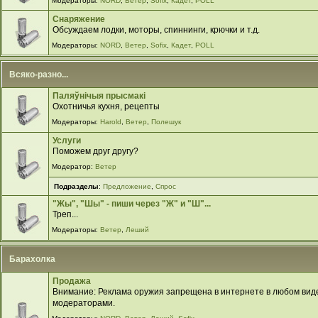
Модераторы:
NORD
,
Ветер
,
Sofix
,
Кадет
,
POLL
Снаряжение
Обсуждаем лодки, моторы, спиннинги, крючки и т.д.
Модераторы:
NORD
,
Ветер
,
Sofix
,
Кадет
,
POLL
Всяко-разно...
Паляўнiчыя прысмакi
Охотничья кухня, рецепты
Модераторы:
Harold
,
Ветер
,
Полешук
Услуги
Поможем друг другу?
Модератор:
Ветер
Подразделы
:
Предложение
,
Спрос
"Жы", "Шы" - пиши через "Ж" и "Ш"...
Треп...
Модераторы:
Ветер
,
Леший
Барахолка
Продажа
Внимание: Реклама оружия запрещена в интернете в любом виде
модераторами.