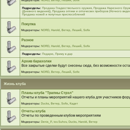
Модераторы:
NORD
,
Ветер
,
Леший
,
Sofix
Подразделы
:
Продажа Гладкоствольного оружия
,
Продажа Нарезного Ору
(Дневного видения))
,
Продажа оптики и оптических приборов (Ночного виде
Продажа ножей и попутных приспособлений
Покупка
Модераторы:
NORD
,
Harold
,
Ветер
,
Леший
,
Sofix
Разное
Модераторы:
NORD
,
Harold
,
Ветер
,
Леший
,
Sofix
Подразделы
:
Подарю
,
Приму в дар
Архив барахолки
Все закрытые сделки будут снесены сюда, без возможности оста
Модераторы:
NORD
,
Ветер
,
Леший
,
Sofix
Жизнь клуба
Планы клуба "Трапны Стрэл"
Отчеты и планы мероприятий нашего клуба для участников фор
Модераторы:
Ducks
,
Ветер
,
Sofix
,
Кадет
Отчеты клуба
Отчеты по проведенным клубом мероприятиям
Модераторы:
Denis_P
,
tov.Suhov
,
Ducks
,
Harold
,
Ветер