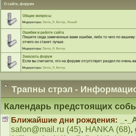
О сайте, форуме
Общие вопросы
Модераторы:
Denis_P
,
Ветер
,
Леший
Ошибки в работе сайта
Пишите сюда замеченные вами ошибки, либо то чего по вашему м
отчего он станет лучше.
Модераторы:
Denis_P
,
Ветер
Заказать форум
Если вы считаете, что на форуме отсутствует раздел по очень в
Модераторы:
Denis_P
,
Ветер
Трапны стрэл - Информаци
Календарь предстоящих соб
Ближайшие дни рождения:
_-_
safon@mail.ru (45)
,
HANKA (68)
,