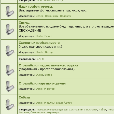
Подразделы
:
Приглашаю на охоту
Наши трофеи, отчеты.
Выкладываем фотки, описание, где, когда, как...
Модераторы:
Ветер
,
Неманский
,
Полешук
Оптика
Все объявления о продаже будут удалены, для этого есть разд
ОБСУЖДЕНИЕ
Модераторы:
Ducks
,
Ветер
Охотничьи необходимости
(ножи, транспорт, связь и т.п.)
Модераторы:
Harold
,
Ветер
Подразделы
:
БАНЯ
Стрельба из гладкоствольного оружия
(спортивная и просто тренировочная)
Модераторы:
Ducks
,
Ветер
Стрельба из нарезного оружия
Модераторы:
Denis_P
,
Ветер
Собаки
Модераторы:
Denis_P
,
NORD
,
андрей.1980
Подразделы
:
Продажа/покупка щенков
,
Cостязания и выставки
,
Лайки
,
Лега
Норные
,
Спаниели и ретриверы