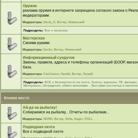
Оружие
реклама оружия в интернете запрещена согласно закона о Рекла
модераторами.
Модераторы:
Denis_P
,
Ветер
,
Неманский
Подразделы
:
Все о патронах
Мастерская
Своими руками
Модераторы:
Ducks
,
Ветер
,
Неманский
Информационный сундучок
Законы, правила, адреса и телефоны организаций (БООР, магазин
база.
Модераторы:
СанСаныч
,
Harold
,
Ветер
,
Леший
Подразделы
:
ВСЕ о безопасности на охоте
,
Газеты, журналы, ТВ, фильмы,
Материалы, обсуждения, обмен мнениями.
,
Выставки охотничьи и околоох
Клевое место
Ай-да на рыбалку!
Собираемся на рыбалку... Отчеты по рыбалкам...
Модераторы:
NORD
,
Ветер
,
Sofix
,
Кадет
,
POLL
Подводная охота
Все о подводной охоте