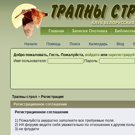
Главная
Записки Охотника
Библиоте
Начало
Помощь
Поиск
Календарь
Blog
Добро пожаловать,
Гость
. Пожалуйста,
войдите
или
зарегистрируй
Имя пользователя:
Пароль:
Трапны стрэл
>
Регистрация
Регистрационное соглашение
Регистрационное соглашение
1) Пожалуйста аккуратно заполните все требуемые поля.
2) НА форуме ведите себя уважительно по отношению к другим пол
3) не флудите