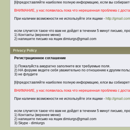
[li]предоставляйте наиболее полную информацию, еcли вы собираетес
ВНИМАНИЕ, у нас появилась пока что нерешенная проблема с достав
При наличии возможности не используйте эти ящики -
http://gmail.co
если случится такое что вам не дойдет в течении 5 минут письмо, пр
1) Контакты (верхнее меню)
2) напишите письмо на ящик dimiurgs@gmail.com
Privacy Policy
Регистрационное соглашение
1) Пожалуйста аккуратно заполните все требуемые поля.
2) НА форуме ведите себя уважительно по отношению к другим пол
3) не флудите
[li]предоставляйте наиболее полную информацию, елси вы собиаретес
ВНИМАНИЕ, у нас появилась пока что нерешенная проблема с достав
При наличии возможности не используйте эти ящики -
http://gmail.co
если случится такое что вам не дойдет в течении 5 минут письмо, пр
1) Контакты (верхнее меню)
2) напишите письмо на ящик dimiurgs@gmail.com
3) Skype - dimiurgs