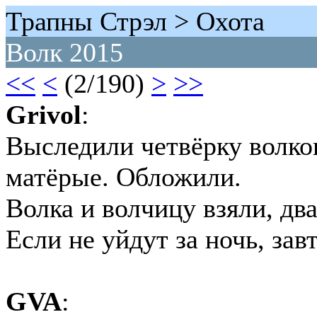
Трапны Стрэл > Охота
Волк 2015
<<
<
(2/190)
>
>>
Grivol
:
Выследили четвёрку волков
матёрые. Обложили.
Волка и волчицу взяли, два
Если не уйдут за ночь, зав
GVA
: