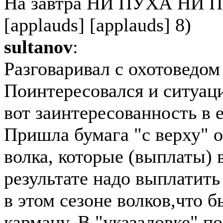
На завтра НИ ПУХА НИ ПЕР
[applauds] [applauds] 8)
sultanov
:
Разговаривал с охотоведом
Поинтересовался и ситуаци
вот заинтересованность в е
Пришла бумага "с верху" о
волка, которые (выплаты) 
результате надо выплатит
в этом сезоне волков,что б
карману. В "указаловке" п