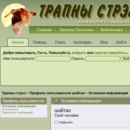
Главная
Записки Охотника
Библиотека
Начало
Помощь
Поиск
Календарь
Blog
Войти
Добро пожаловать,
Гость
. Пожалуйста,
войдите
или
зарегистрируйтесь
.
Имя пользователя:
Пароль:
Трапны стрэл
>
Профиль пользователя шайтан
>
Основная информация
Профиль пользователя
Основная информация
Основная информация
Статистика
шайтан 
Просмотр сообщений
Свой человек
Оффлайн