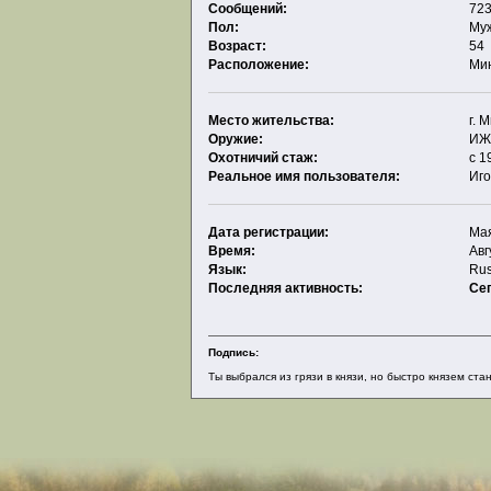
Сообщений:
723
Пол:
Му
Возраст:
54
Расположение:
Ми
Место жительства:
г. 
Оружие:
ИЖ-
Охотничий стаж:
с 1
Реальное имя пользователя:
Иг
Дата регистрации:
Мая
Время:
Авг
Язык:
Rus
Последняя активность:
Се
Подпись:
Ты выбрался из грязи в князи, но быстро князем стано