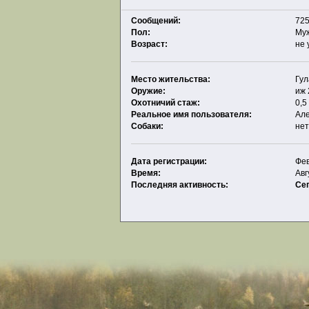
Сообщений:
725
Пол:
Му
Возраст:
не 
Место жительства:
Гул
Оружие:
иж 
Охотничий стаж:
0,5
Реальное имя пользователя:
Ал
Собаки:
не
Дата регистрации:
Фев
Время:
Авг
Последняя активность:
Се