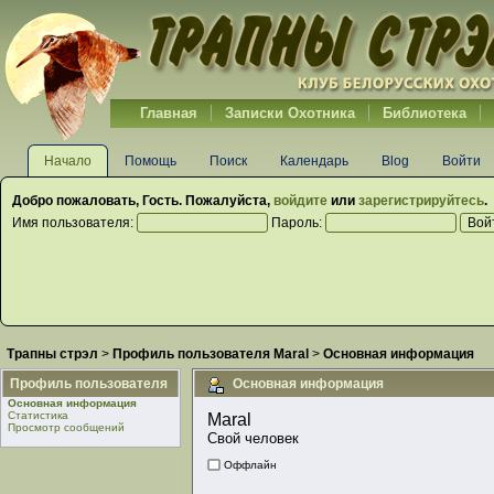
Главная
Записки Охотника
Библиотека
Начало
Помощь
Поиск
Календарь
Blog
Войти
Добро пожаловать,
Гость
. Пожалуйста,
войдите
или
зарегистрируйтесь
.
Имя пользователя:
Пароль:
Трапны стрэл
>
Профиль пользователя Maral
>
Основная информация
Профиль пользователя
Основная информация
Основная информация
Статистика
Maral 
Просмотр сообщений
Свой человек
Оффлайн