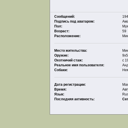
Сообщений:
194
Подпись под аватаром:
Ам
Пол:
Му
Возраст:
59
Расположение:
Ми
Место жительства:
Ми
Оружие:
9х5
Охотничий стаж:
с 1
Реальное имя пользователя:
Ан
Собаки:
Нем
Дата регистрации:
Мая
Время:
Авг
Язык:
Rus
Последняя активность:
Се