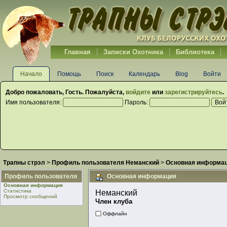
Главная
Записки Охотника
Библиотека
Начало
Помощь
Поиск
Календарь
Blog
Войти
Добро пожаловать,
Гость
. Пожалуйста,
войдите
или
зарегистрируйтесь
.
Имя пользователя:
Пароль:
Трапны стрэл
>
Профиль пользователя Неманский
>
Основная информа
Профиль пользователя
Основная информация
Основная информация
Статистика
Неманский 
Просмотр сообщений
Член клуба
Оффлайн