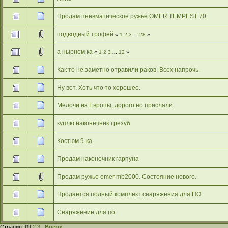
Продам пневматическое ружье OMER TEMPEST 70
подводный трофей
«
1
2
3
...
28
»
а нырнем ка
«
1
2
3
...
12
»
Как то не заметно отравили раков. Всех напрочь.
Ну вот. Хоть что то хорошее.
Мелочи из Европы, дорого но прислали.
куплю наконечник трезуб
Костюм 9-ка
Продам наконечник гарпуна
Продам ружье omer mb2000. Состояние нового.
Продается полный комплект снаряжения для ПО
Снаряжение для по
Страниц: [
1
]
2
3
Вверх