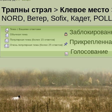
Трапны стрэл
>
Клевое место
NORD
,
Ветер
,
Sofix
,
Кадет
,
POLL
Тема с Вашими ответами
Заблокирован
Обычная тема
Популярная тема (более 15 ответов)
Прикрепленна
Очень популярная тема (более 25 ответов)
Голосование