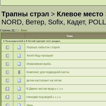
Трапны стрэл
>
Клевое место
NORD
,
Ветер
,
Sofix
,
Кадет
,
POLL
Страниц: [
1
]
2
3
Вниз
Тема
0 Пользователей и 6 Гостей смотрят этот раздел.
Хорошо забытое старое
Хелп! Ищу прозрак!
Инвазивная рыба.
Комплект для подводной охоты
детки наступают на пятки.
В Двине чистая вода
«
1
2
»
Находки под водой
«
1
2
»
Линь