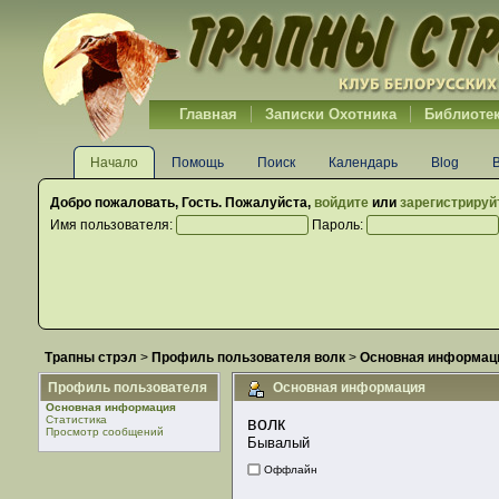
Главная
Записки Охотника
Библиоте
Начало
Помощь
Поиск
Календарь
Blog
Добро пожаловать,
Гость
. Пожалуйста,
войдите
или
зарегистрируй
Имя пользователя:
Пароль:
Трапны стрэл
>
Профиль пользователя волк
>
Основная информац
Профиль пользователя
Основная информация
Основная информация
Статистика
волк 
Просмотр сообщений
Бывалый
Оффлайн