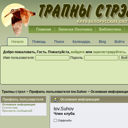
Главная
Записки Охотника
Библиотека
Начало
Помощь
Поиск
Календарь
Blog
Войти
Добро пожаловать,
Гость
. Пожалуйста,
войдите
или
зарегистрируйтесь
.
Имя пользователя:
Пароль:
Трапны стрэл
>
Профиль пользователя tov.Suhov
>
Основная информаци
Профиль пользователя
Основная информация
Основная информация
Статистика
tov.Suhov 
Просмотр сообщений
Член клуба
Оффлайн