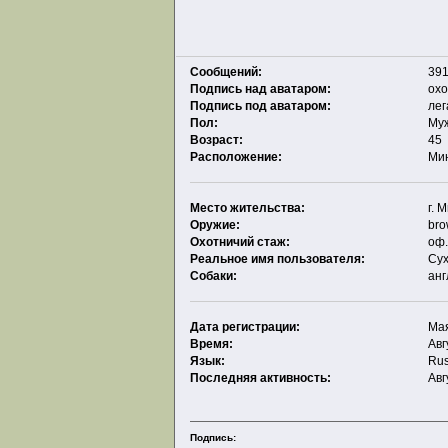
Сообщений:
391
Подпись над аватаром:
охо
Подпись под аватаром:
ле
Пол:
Му
Возраст:
45
Расположение:
Ми
Место жительства:
г. 
Оружие:
bro
Охотничий стаж:
оф.
Реальное имя пользователя:
Сух
Собаки:
анг
Дата регистрации:
Мая
Время:
Авг
Язык:
Rus
Последняя активность:
Авг
Подпись: