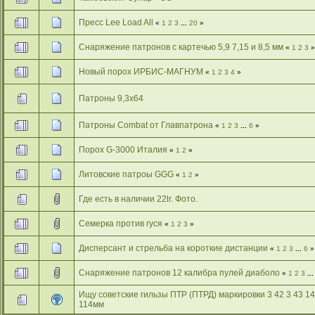
Пресс Lee Load All
«
1
2
3
...
20
»
Снаряжение патронов с картечью 5,9 7,15 и 8,5 мм
«
1
2
3
»
Новый порох ИРБИС-МАГНУМ
«
1
2
3
4
»
Патроны 9,3х64
Патроны Combat от Главпатрона
«
1
2
3
...
6
»
Порох G-3000 Италия
«
1
2
»
Литовские патроы GGG
«
1
2
»
Где есть в наличии 22lr. Фото.
Семерка против гуся
«
1
2
3
»
Дисперсант и стрельба на короткие дистанции
«
1
2
3
...
6
»
Снаряжение патронов 12 калибра пулей диаболо
«
1
2
3
..
Ищу советские гильзы ПТР (ПТРД) маркировки 3 42 3 43 14
114мм