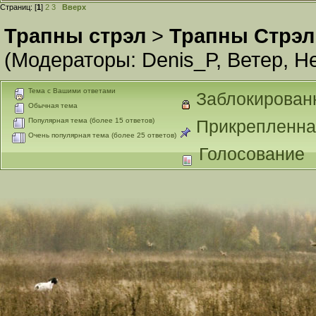
Страниц: [
1
]
2
3
Вверх
Трапны стрэл
>
Трапны Стрэл
(Модераторы:
Denis_P
,
Ветер
,
Н
Тема с Вашими ответами
Заблокирован
Обычная тема
Популярная тема (более 15 ответов)
Прикрепленна
Очень популярная тема (более 25 ответов)
Голосование