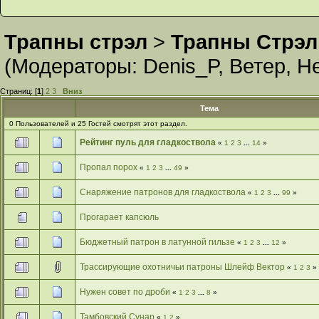
Трапны стрэл
>
Трапны Стрэл
(Модераторы:
Denis_P
,
Ветер
,
Н
Страниц: [
1
]
2
3
Вниз
Тема
0 Пользователей и 25 Гостей смотрят этот раздел.
Рейтинг пуль для гладкоствола
«
1
2
3
...
14
»
Пропал порох
«
1
2
3
...
49
»
Снаряжение патронов для гладкоствола
«
1
2
3
...
99
»
Прогарает капсюль
Бюджетный патрон в латунной гильзе
«
1
2
3
...
12
»
Трассирующие охотничьи патроны Шлейф Вектор
«
1
2
3
»
Нужен совет по дроби
«
1
2
3
...
8
»
Тамбовский Сунар
«
1
2
»