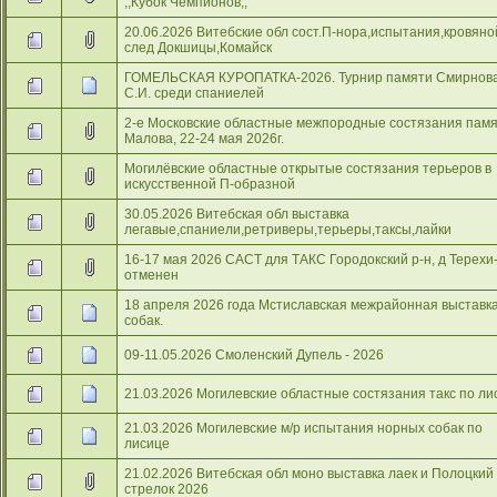
,,Кубок Чемпионов,,
20.06.2026 Витебские обл сост.П-нора,испытания,кровяно
след Докшицы,Комайск
ГОМЕЛЬСКАЯ КУРОПАТКА-2026. Турнир памяти Смирнов
С.И. среди спаниелей
2-е Московские областные межпородные состязания пам
Малова, 22-24 мая 2026г.
Могилёвские областные открытые состязания терьеров в
искусственной П-образной
30.05.2026 Витебская обл выставка
легавые,спаниели,ретриверы,терьеры,таксы,лайки
16-17 мая 2026 САСТ для ТАКС Городокский р-н, д Терехи-
отменен
18 апреля 2026 года Мстиславская межрайонная выставк
собак.
09-11.05.2026 Смоленский Дупель - 2026
21.03.2026 Могилевские областные состязания такс по ли
21.03.2026 Могилевские м/р испытания норных собак по
лисице
21.02.2026 Витебская обл моно выставка лаек и Полоцкий
стрелок 2026