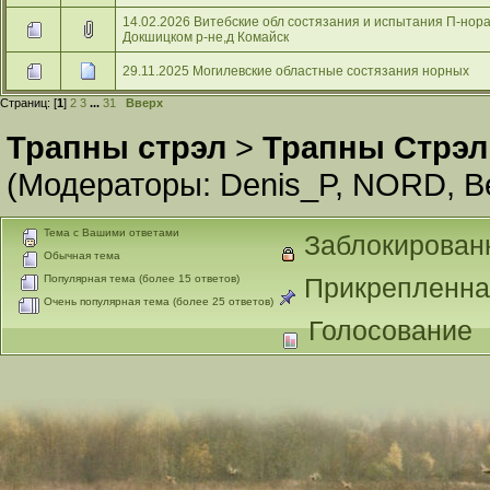
14.02.2026 Витебские обл состязания и испытания П-нор
Докшицком р-не,д Комайск
29.11.2025 Могилевские областные состязания норных
Страниц: [
1
]
2
3
...
31
Вверх
Трапны стрэл
>
Трапны Стрэл
(Модераторы:
Denis_P
,
NORD
,
В
Тема с Вашими ответами
Заблокирован
Обычная тема
Популярная тема (более 15 ответов)
Прикрепленна
Очень популярная тема (более 25 ответов)
Голосование