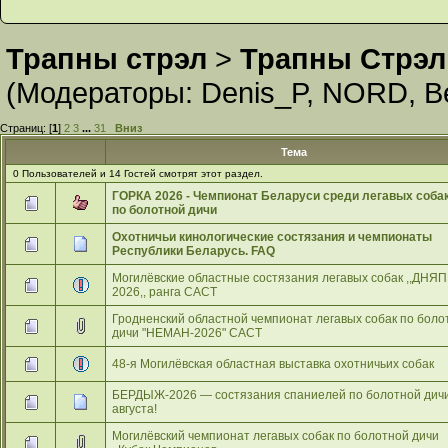
Трапны стрэл
>
Трапны Стрэл
(Модераторы:
Denis_P
,
NORD
,
В
Страниц: [
1
]
2
3
...
31
Вниз
Тема
0 Пользователей и 14 Гостей смотрят этот раздел.
ГОРКА 2026 - Чемпионат Беларуси среди легавых соба
по болотной дичи
Охотничьи кинологические состязания и чемпионаты
Республики Беларусь. FAQ
Могилёвские областные состязания легавых собак ,,ДНЯП
2026,, ранга САСТ
Гродненский областной чемпионат легавых собак по боло
дичи "НЕМАН-2026" САСТ
48-я Могилёвская областная выставка охотничьих собак
БЕРДЫЖ-2026 — состязания спаниелей по болотной дичи
августа!
Могилёвский чемпионат легавых собак по болотной дичи