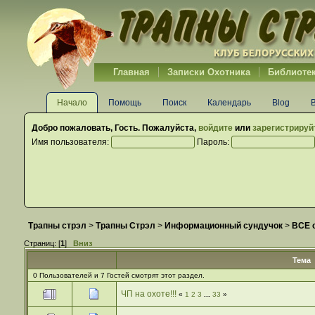
Главная
Записки Охотника
Библиоте
Начало
Помощь
Поиск
Календарь
Blog
Добро пожаловать,
Гость
. Пожалуйста,
войдите
или
зарегистрируй
Имя пользователя:
Пароль:
Трапны стрэл
>
Трапны Стрэл
>
Информационный сундучок
>
ВСЕ о
Страниц: [
1
]
Вниз
Тема
0 Пользователей и 7 Гостей смотрят этот раздел.
ЧП на охоте!!!
«
1
2
3
...
33
»