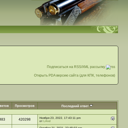
Подписаться на RSS/XML рассылку
Открыть PDA версию сайта (для КПК, телефонов)
ветов
Просмотров
Последний ответ
Ноября 23, 2022, 17:43:11 pm
483
420298
от
LAnd
Октября 21, 2021, 22:45:02 pm