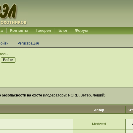
ка
Контакты
Галерея
Блог
Форум
Войти
Регистрация
тесь
.
 безопасности на охоте
(Модераторы:
NORD
,
Ветер
,
Леший
)
Автор
От
Medwed