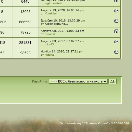
0
6445
от
ingturvitebsk
Августа 13, 2020, 16:08:14 pm
8
13028
от
Yurok.by
Декабря 10, 2019, 13:09:29 pm
1606
886553
от Allesinordnung17
Августа 08, 2017, 14:03:33 pm
96
78725
от
nemrod
Августа 03, 2017, 07:09:27 am
418
281831
от
mita83
Ноября 14, 2016, 21:37:11 pm
52
98523
от
krucha
Перейти в:
Охотничий клуб "Трапны Стрэл" - © 2008-2026