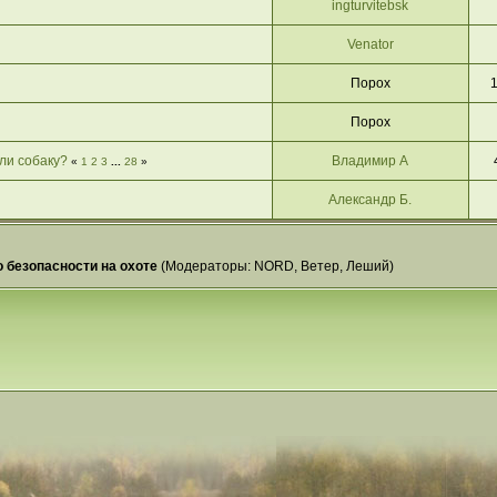
ingturvitebsk
Venator
Порох
Порох
ли собаку?
Владимир А
«
1
2
3
...
28
»
Александр Б.
 безопасности на охоте
(Модераторы:
NORD
,
Ветер
,
Леший
)