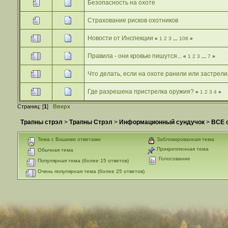
Безопасность на охоте
Страхование рисков охотников
Новости от Инспекции
«
1
2
3
...
108
»
Правила - они кровью пишутся...
«
1
2
3
...
7
»
Что делать, если на охоте ранили или застрели
Где разрешена пристрелка оружия?
«
1
2
3
4
»
Страниц: [
1
]
Вверх
Трапны стрэл
>
Трапны Стрэл
>
Информационный сундучок
>
ВСЕ о
Тема с Вашими ответами
Заблокированная тема
Прикрепленная тема
Обычная тема
Голосование
Популярная тема (более 15 ответов)
Очень популярная тема (более 25 ответов)