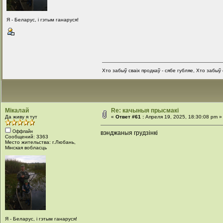
Я - Беларус, і гэтым ганаруся!
Хто забыў сваіх продкаў - сябе губляе, Хто забыў с
Мікалай
Re: качыныя прысмакі
Да живу я тут
«
Ответ #61 :
Апреля 19, 2025, 18:30:08 pm »
Оффлайн
вэнджаныя грудзінкі
Сообщений: 3363
Место жительства: г.Любань,
Мінская вобласць
Я - Беларус, і гэтым ганаруся!