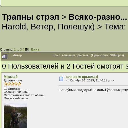
Трапны стрэл
>
Всяко-разно...
Harold
,
Ветер
,
Полешук
) >
Тема
Страниц:
1
...
3
4
[
5
]
Вниз
Автор
Тема: качыныя прысмакі (Прочитано 69046 раз)
0 Пользователей и 2 Гостей смотрят э
Мікалай
качыныя прысмакі
Да живу я тут
«
:
Октября 09, 2015, 11:46:11 am »
Оффлайн
шаноўныя спадары! некалькі ўласных рэц
Сообщений: 3363
Место жительства: г.Любань,
Мінская вобласць