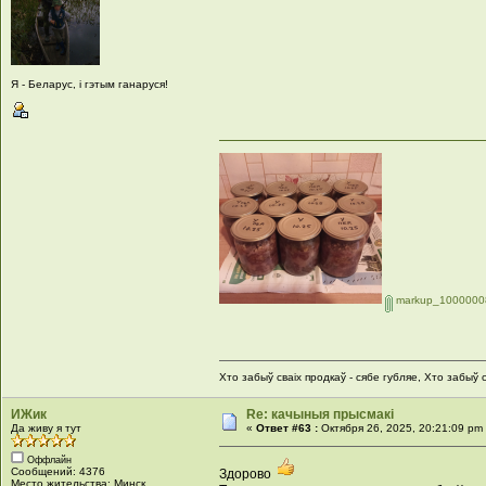
Я - Беларус, і гэтым ганаруся!
markup_1000000
Хто забыў сваіх продкаў - сябе губляе, Хто забыў с
ИЖик
Re: качыныя прысмакі
Да живу я тут
«
Ответ #63 :
Октября 26, 2025, 20:21:09 pm
Оффлайн
Сообщений: 4376
Здорово
Место жительства: Минск