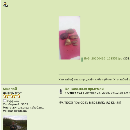
IMG_20250419_163557.jpg
(353
Хто забыў сваіх продкаў - сябе губляе, Хто забыў с
Мікалай
Re: качыныя прысмакі
Да живу я тут
«
Ответ #62 :
Октября 24, 2025, 07:12:25 am 
Оффлайн
Ну, трохі прыбраў маразілку ад качак!
Сообщений: 3363
Место жительства: г.Любань,
Мінская вобласць