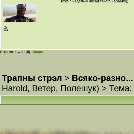
Тоже с недельку назад такого нарабиу))
Страниц:
1
...
3
4
[
5
]
Вверх
Трапны стрэл
>
Всяко-разно...
Harold
,
Ветер
,
Полешук
) >
Тема