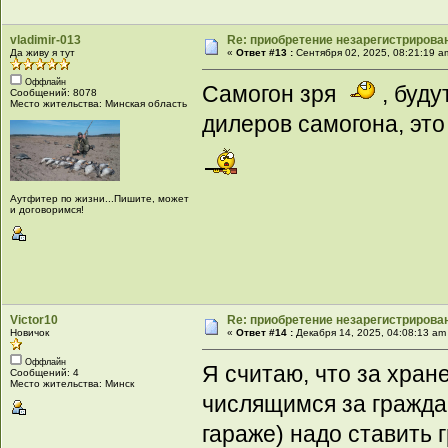
vladimir-013
Re: приобретение незарегистрирова
Да живу я тут
«
Ответ #13 :
Сентября 02, 2025, 08:21:19 a
Оффлайн
Самогон зря
, буду
Сообщений: 8078
Место жительства: Минская область
дилеров самогона, эт
Аутфитер по жизни...Пишите, может
и договоримся!
Victor10
Re: приобретение незарегистрирова
Новичок
«
Ответ #14 :
Декабря 14, 2025, 04:08:13 am
Оффлайн
Я считаю, что за хран
Сообщений: 4
Место жительства: Минск
числящимся за гражда
гараже) надо ставить 