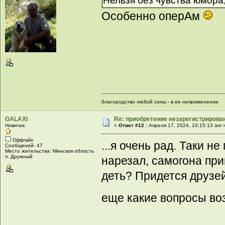
Нельзя без чувства юмора
Особенно оперАм
благородство любой силы - в ее неприменении
GALAXI
Re: приобретение незарегистрирова
Новичок
«
Ответ #12 :
Апреля 17, 2024, 10:15:13 am 
Оффлайн
...я очень рад. Таки н
Сообщений: 47
Место жительства: Минская область
п. Дружный
нарезал, самогона прик
деть? Придется друзей
еще какие вопросы воз