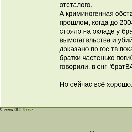
отсталого.
А криминогенная обста
прошлом, когда до 200
стояло на окладе у бр
вымогательства и уби
доказано по гос тв по
братки частенько поги
говорили, в снг "брат
Но сейчас всё хорошо
Страниц: [
1
]
2
Вверх