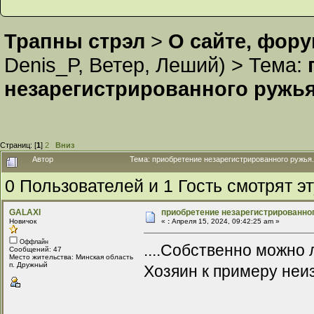
Трапны стрэл
>
О сайте, фор
Denis_P
,
Ветер
,
Леший
) >
Тема:
незарегистрированного ружья
Страниц: [
1
]
2
Вниз
Автор
Тема: приобретение незарегистрированного ружья.
0 Пользователей и 1 Гость смотрят эт
GALAXI
приобретение незарегистрированног
Новичок
«
:
Апреля 15, 2024, 09:42:25 am »
Оффлайн
....Собственно можно
Сообщений: 47
Место жительства: Минская область
п. Дружный
Хозяин к примеру неи