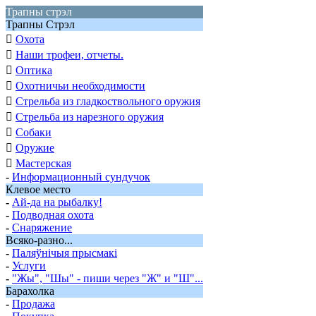
Трапны стрэл
Трапны Стрэл

Охота

Наши трофеи, отчеты.

Оптика

Охотничьи необходимости

Стрельба из гладкоствольного оружия

Стрельба из нарезного оружия

Собаки

Оружие

Мастерская
-
Информационный сундучок
Клевое место
-
Ай-да на рыбалку!
-
Подводная охота
-
Снаряжение
Всяко-разно...
-
Паляўнiчыя прысмакi
-
Услуги
-
"Жы", "Шы" - пиши через "Ж" и "Ш"...
Барахолка
-
Продажа