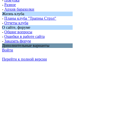
-
Покупка
-
Разное
-
Архив барахолки
Жизнь клуба
-
Планы клуба "Трапны Стрэл"
-
Отчеты клуба
О сайте, форуме
-
Общие вопросы
-
Ошибки в работе сайта
-
Заказать форум
Дополнительные варианты
Войти
Перейти к полной версии