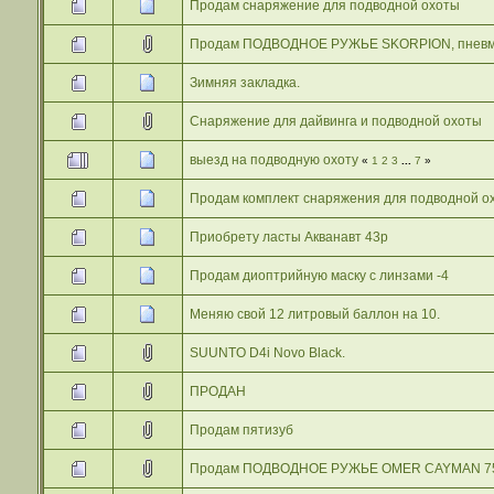
Продам снаряжение для подводной охоты
Продам ПОДВОДНОЕ РУЖЬЕ SKORPION, пневмат
Зимняя закладка.
Снаряжение для дайвинга и подводной охоты
выезд на подводную охоту
«
1
2
3
...
7
»
Продам комплект снаряжения для подводной о
Приобрету ласты Акванавт 43р
Продам диоптрийную маску с линзами -4
Меняю свой 12 литровый баллон на 10.
SUUNTO D4i Novo Black.
ПРОДАН
Продам пятизуб
Продам ПОДВОДНОЕ РУЖЬЕ OMER CAYMAN 75 