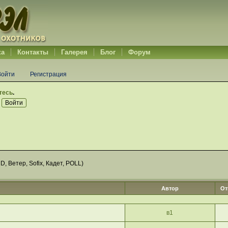
ка
Контакты
Галерея
Блог
Форум
Войти
Регистрация
тесь
.
RD
,
Ветер
,
Sofix
,
Кадет
,
POLL
)
Автор
От
в1