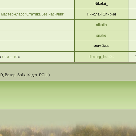
Nikolai_
 мастер-класс "Статика без насилия"
Николай Спирин
nikotin
snake
макейчик
dimiurg_hunter
«
1
2
3
...
10
»
RD
,
Ветер
,
Sofix
,
Кадет
,
POLL
)