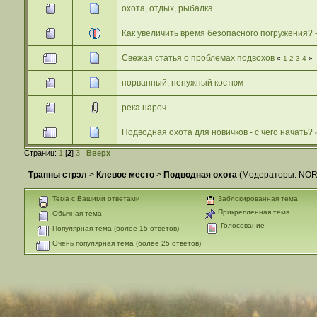
охота, отдых, рыбалка.
Как увеличить время безопасного погружения? -
Свежая статья о проблемах подвохов
«
1
2
3
4
»
порванный, ненужный костюм
река нароч
Подводная охота для новичков - с чего начать?
Страниц:
1
[
2
]
3
Вверх
Трапны стрэл
>
Клевое место
>
Подводная охота
(Модераторы:
NO
Тема с Вашими ответами
Заблокированная тема
Прикрепленная тема
Обычная тема
Голосование
Популярная тема (более 15 ответов)
Очень популярная тема (более 25 ответов)