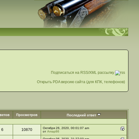
Подписаться на RSS/XML рассылку
Открыть PDA версию сайта (для КПК, телефонов)
ветов
Просмотров
Последний ответ
Октября 26, 2020, 00:01:07 am
6
10870
от
Amap86
Октября 06, 2020, 21:27:03 pm