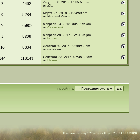
Августа 08, 2018, 17:05:50 pm
2
4462
от xXx
Марта 25, 2018, 21:24:59 pm
0
5284
от Николай Спирин
Февраля 13, 2018, 00:20:56 am
46
25902
от
Синявский
Февраля 28, 2017, 12:31:05 pm
1
5309
от
kindys
Декабря 20, 2016, 22:08:52 pm
10
8334
от макейчик
Сентября 23, 2016, 07:35:30 am
144
118143
от
Павел...
Перейти в:
Охотничий клуб "Трапны Стрэл" - © 2008-2026