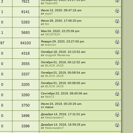
2
7621
от
Павел82
Июля 13, 2020, 08:47:18 am
1
8141
от
pqrs7
Июня 28, 2020, 17:06:20 pm
0
5283
от
ltm
Мая 04, 2020, 22:25:09 pm
1
5693
от
SE197624
Января 29, 2020, 23:27:00 pm
97
64103
от
ledenev
Октября 18, 2019, 10:13:52 am
0
4318
от
Андрей Яковенко
Октября 01, 2019, 00:12:52 am
0
3555
от
BLACK JACK
Октября 01, 2019, 00:09:54 am
0
3337
от
BLACK JACK
Октября 01, 2019, 00:08:00 am
0
3205
от
BLACK JACK
Сентября 23, 2019, 08:40:06 am
0
3260
от
Nick72
Июля 24, 2019, 00:20:26 am
0
3750
от matus
Декабря 14, 2018, 17:11:01 pm
0
3496
от
Николаевич7
Декабря 14, 2018, 16:59:26 pm
0
3396
от
Николаевич7