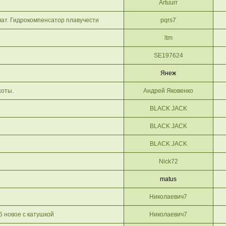
Artuurr
. Гидрокомпенсатор плавучести
pqrs7
ltm
SE197624
Янеж
хоты.
Андрей Яковенко
BLACK JACK
BLACK JACK
BLACK JACK
Nick72
matus
Николаевич7
новое с катушкой
Николаевич7