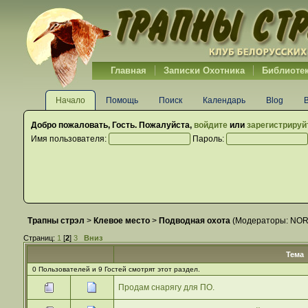
Главная
Записки Охотника
Библиоте
Начало
Помощь
Поиск
Календарь
Blog
Добро пожаловать,
Гость
. Пожалуйста,
войдите
или
зарегистрируй
Имя пользователя:
Пароль:
Трапны стрэл
>
Клевое место
>
Подводная охота
(Модераторы:
NO
Страниц:
1
[
2
]
3
Вниз
Тема
0 Пользователей и 9 Гостей смотрят этот раздел.
Продам снарягу для ПО.